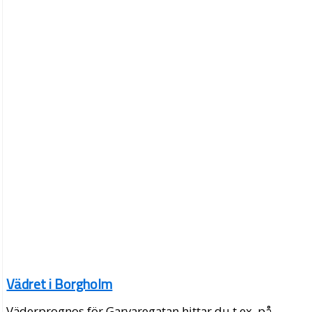
Vädret i Borgholm
Väderprognos för Garvaregatan hittar du t.ex. på