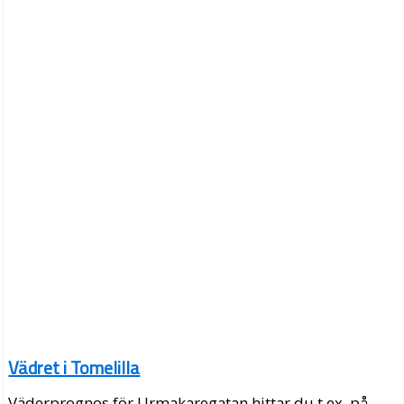
Vädret i Tomelilla
Väderprognos för Urmakaregatan hittar du t.ex. på