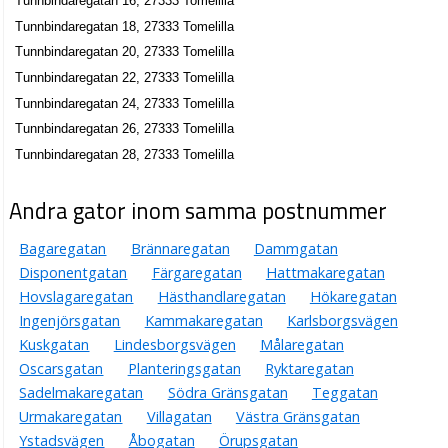
Tunnbindaregatan 16, 27333 Tomelilla
Tunnbindaregatan 18, 27333 Tomelilla
Tunnbindaregatan 20, 27333 Tomelilla
Tunnbindaregatan 22, 27333 Tomelilla
Tunnbindaregatan 24, 27333 Tomelilla
Tunnbindaregatan 26, 27333 Tomelilla
Tunnbindaregatan 28, 27333 Tomelilla
Andra gator inom samma postnummer
Bagaregatan
Brännaregatan
Dammgatan
Disponentgatan
Färgaregatan
Hattmakaregatan
Hovslagaregatan
Hästhandlaregatan
Hökaregatan
Ingenjörsgatan
Kammakaregatan
Karlsborgsvägen
Kuskgatan
Lindesborgsvägen
Målaregatan
Oscarsgatan
Planteringsgatan
Ryktaregatan
Sadelmakaregatan
Södra Gränsgatan
Teggatan
Urmakaregatan
Villagatan
Västra Gränsgatan
Ystadsvägen
Åbogatan
Örupsgatan