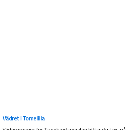
Vädret i Tomelilla
Väderprognos för Tunnbindaregatan hittar du t.ex. på