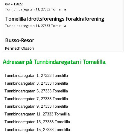
0417-12822
Tunnbindaregatan 11, 27333 Tomelilla
Tomelilla Idrottsförenings Föräldraförening
Tunnbindaregatan 11, 27333 Tomelilla
Busso-Resor
Kenneth Olsson
0417-12643
Adresser på Tunnbindaregatan i Tomelilla
Tunnbindaregatan 12, 27333 Tomelilla
J BelfrageInvest AB
Tunnbindaregatan 1, 27333 Tomelilla
John Erik Belfrage
Tunnbindaregatan 3, 27333 Tomelilla
0417-19697
Tunnbindaregatan 25, 27333 Tomelilla
Tunnbindaregatan 5, 27333 Tomelilla
Tunnbindaregatan 7, 27333 Tomelilla
Tunnbindaregatan 9, 27333 Tomelilla
Tunnbindaregatan 11, 27333 Tomelilla
Tunnbindaregatan 13, 27333 Tomelilla
Tunnbindaregatan 15, 27333 Tomelilla