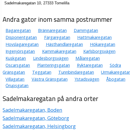
Sadelmakaregatan 10, 27333 Tomelilla
Andra gator inom samma postnummer
Bagaregatan
Brännaregatan
Dammgatan
Disponentgatan
Färgaregatan
Hattmakaregatan
Hovslagaregatan
Hästhandlaregatan
Hökaregatan
Ingenjörsgatan
Kammakaregatan
Karlsborgsvägen
Kuskgatan
Lindesborgsvägen
Målaregatan
Oscarsgatan
Planteringsgatan
Ryktaregatan
Södra
Gränsgatan
Teggatan
Tunnbindaregatan
Urmakaregata
Villagatan
Västra Gränsgatan
Ystadsvägen
Åbogatan
Örupsgatan
Sadelmakaregatan på andra orter
Sadelmakaregatan, Boden
Sadelmakaregatan, Göteborg
Sadelmakaregatan, Helsingborg