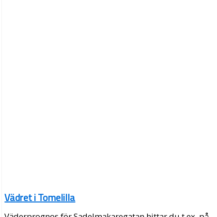
Vädret i Tomelilla
Väderprognos för Sadelmakaregatan hittar du t.ex. på