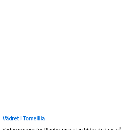
Vädret i Tomelilla
Väderprognos för Planteringsgatan hittar du t.ex. på