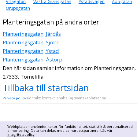
Villagatan
Västra Gränsgatan
Ystadsvägen
Åbogatan
Örupsgatan
Planteringsgatan på andra orter
Planteringsgatan, Järpås
Planteringsgatan, Sjöbo
Planteringsgatan, Ystad
Planteringsgatan, Åstorp
Den här sidan samlar information om Planteringsgatan,
27333, Tomelilla.
Tillbaka till startsidan
Kontakt: kontakt (snabel-a) svenskaplatser.se
Privacy policy
Webbplatsen använder kakor för funktionalitet, statistik & personaliserad
annonsering. Data kan delas med samarbetspartners. Läs vår
integritetspolicy
.