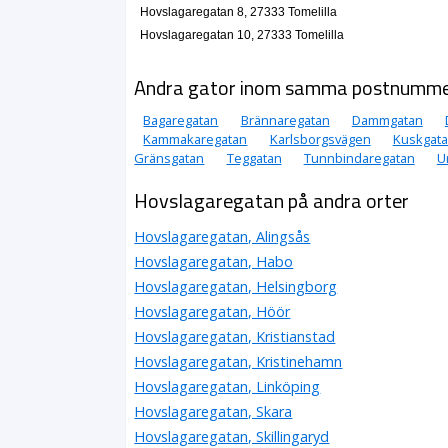
Hovslagaregatan 8, 27333 Tomelilla
Hovslagaregatan 10, 27333 Tomelilla
Andra gator inom samma postnumm
Bagaregatan
Brännaregatan
Dammgatan
Kammakaregatan
Karlsborgsvägen
Kuskgat
Gränsgatan
Teggatan
Tunnbindaregatan
U
Hovslagaregatan på andra orter
Hovslagaregatan, Alingsås
Hovslagaregatan, Habo
Hovslagaregatan, Helsingborg
Hovslagaregatan, Höör
Hovslagaregatan, Kristianstad
Hovslagaregatan, Kristinehamn
Hovslagaregatan, Linköping
Hovslagaregatan, Skara
Hovslagaregatan, Skillingaryd