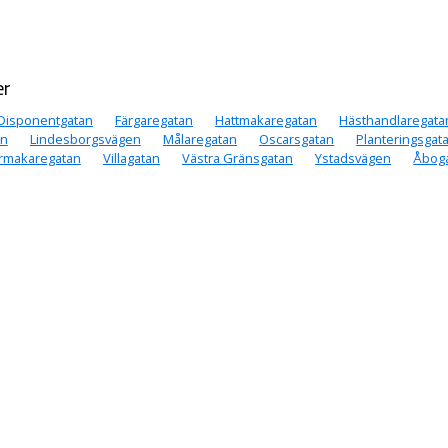
er
Disponentgatan
Färgaregatan
Hattmakaregatan
Hästhandlaregata
an
Lindesborgsvägen
Målaregatan
Oscarsgatan
Planteringsgat
rmakaregatan
Villagatan
Västra Gränsgatan
Ystadsvägen
Åbog