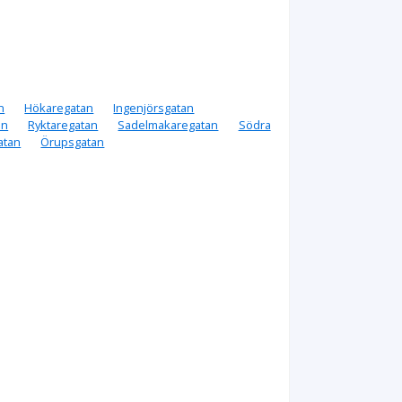
n
Hökaregatan
Ingenjörsgatan
an
Ryktaregatan
Sadelmakaregatan
Södra
atan
Örupsgatan