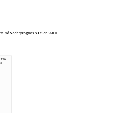
ex. på Väderprognos.nu eller SMHI.
 från
ök