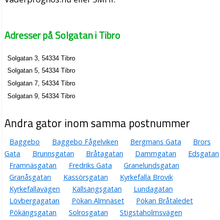
Adresser på Solgatan i Tibro
Solgatan 3, 54334 Tibro
Solgatan 5, 54334 Tibro
Solgatan 7, 54334 Tibro
Solgatan 9, 54334 Tibro
Andra gator inom samma postnummer
Baggebo
Baggebo Fågelviken
Bergmans Gata
Brors
Gata
Brunnsgatan
Bråtagatan
Dammgatan
Edsgatan
Framnäsgatan
Fredriks Gata
Granelundsgatan
Granåsgatan
Kassörsgatan
Kyrkefalla Brovik
Kyrkefallavägen
Källsängsgatan
Lundagatan
Lövbergagatan
Pökan Almnäset
Pökan Bråtaledet
Pökängsgatan
Solrosgatan
Stigstaholmsvägen