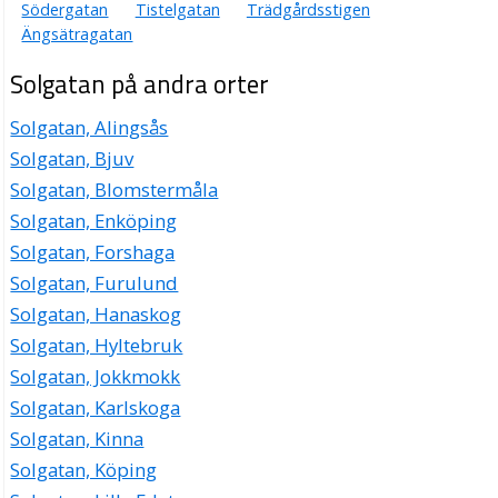
Södergatan
Tistelgatan
Trädgårdsstigen
Ängsätragatan
Solgatan på andra orter
Solgatan, Alingsås
Solgatan, Bjuv
Solgatan, Blomstermåla
Solgatan, Enköping
Solgatan, Forshaga
Solgatan, Furulund
Solgatan, Hanaskog
Solgatan, Hyltebruk
Solgatan, Jokkmokk
Solgatan, Karlskoga
Solgatan, Kinna
Solgatan, Köping