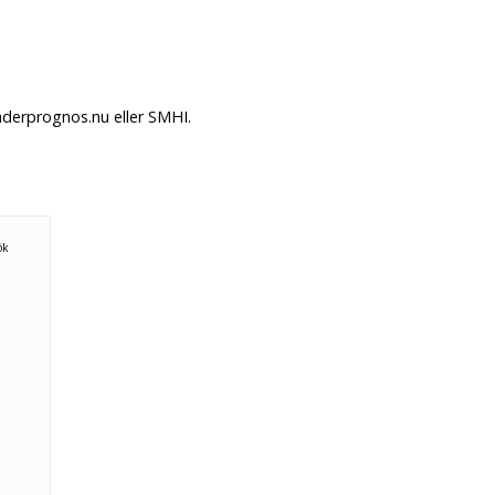
äderprognos.nu eller SMHI.
ök