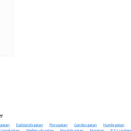
er
gatan
Dalslandsgatan
Floragatan
Gärdesgatan
Humlegatan
Linnégatan
Mellerudsgatan
Nordalsgatan
Nygatan
P D Lundgr