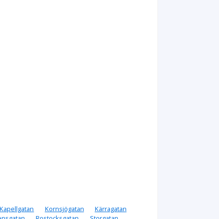
Kapellgatan
Kornsjögatan
Kärragatan
ensgatan
Rostocksgatan
Storgatan