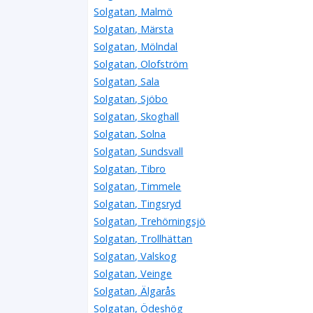
Solgatan, Malmö
Solgatan, Märsta
Solgatan, Mölndal
Solgatan, Olofström
Solgatan, Sala
Solgatan, Sjöbo
Solgatan, Skoghall
Solgatan, Solna
Solgatan, Sundsvall
Solgatan, Tibro
Solgatan, Timmele
Solgatan, Tingsryd
Solgatan, Trehörningsjö
Solgatan, Trollhättan
Solgatan, Valskog
Solgatan, Veinge
Solgatan, Älgarås
Solgatan, Ödeshög