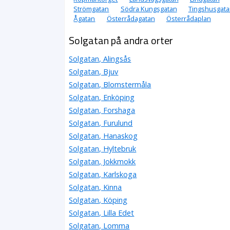
Strömgatan
Södra Kungsgatan
Tingshusgata
Ågatan
Österrådagatan
Österrådaplan
Solgatan på andra orter
Solgatan, Alingsås
Solgatan, Bjuv
Solgatan, Blomstermåla
Solgatan, Enköping
Solgatan, Forshaga
Solgatan, Furulund
Solgatan, Hanaskog
Solgatan, Hyltebruk
Solgatan, Jokkmokk
Solgatan, Karlskoga
Solgatan, Kinna
Solgatan, Köping
Solgatan, Lilla Edet
Solgatan, Lomma