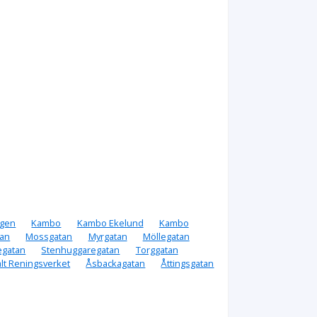
ägen
Kambo
Kambo Ekelund
Kambo
tan
Mossgatan
Myrgatan
Möllegatan
egatan
Stenhuggaregatan
Torggatan
alt Reningsverket
Åsbackagatan
Åttingsgatan