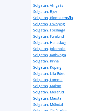
Solgatan, Alingsås
Solgatan, Bjuv
Solgatan, Blomstermåla
Solgatan, Enköping
Solgatan, Forshaga
Solgatan, Furulund
Solgatan, Hanaskog
Solgatan, Jokkmokk
Solgatan, Karlskoga
Solgatan, Kinna
Solgatan, Köping
Solgatan, Lilla Edet
Solgatan, Lomma
Solgatan, Malmö
Solgatan, Mellerud
Solgatan, Märsta
Solgatan, Mölndal
Solgatan, Olofström