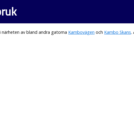
bruk
i närheten av bland andra gatorna
Kambovägen
och
Kambo Skans
.