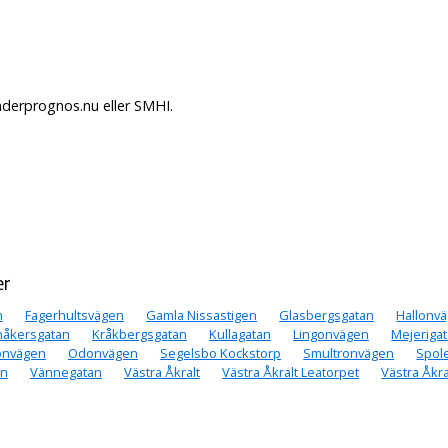
äderprognos.nu eller SMHI.
er
n
Fagerhultsvägen
Gamla Nissastigen
Glasbergsgatan
Hallonv
nåkersgatan
Kråkbergsgatan
Kullagatan
Lingonvägen
Mejeriga
onvägen
Odonvägen
Segelsbo Kockstorp
Smultronvägen
Spol
an
Vännegatan
Västra Åkralt
Västra Åkralt Leatorpet
Västra Åkr