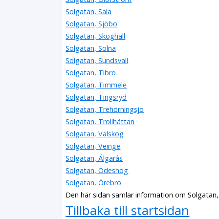
Solgatan, Sala
Solgatan, Sjöbo
Solgatan, Skoghall
Solgatan, Solna
Solgatan, Sundsvall
Solgatan, Tibro
Solgatan, Timmele
Solgatan, Tingsryd
Solgatan, Trehörningsjö
Solgatan, Trollhättan
Solgatan, Valskog
Solgatan, Veinge
Solgatan, Älgarås
Solgatan, Ödeshög
Solgatan, Örebro
Den här sidan samlar information om Solgatan,
Tillbaka till startsidan