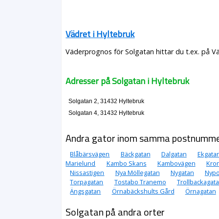
Vädret i Hyltebruk
Väderprognos för Solgatan hittar du t.ex. på V
Adresser på Solgatan i Hyltebruk
Solgatan 2, 31432 Hyltebruk
Solgatan 4, 31432 Hyltebruk
Andra gator inom samma postnumm
Blåbärsvägen
Bäckgatan
Dalgatan
Ekgata
Marielund
Kambo Skans
Kambovägen
Kro
Nissastigen
Nya Möllegatan
Nygatan
Nyp
Torpagatan
Tostabo Tranemo
Trollbackagat
Ängsgatan
Örnabäckshults Gård
Örnagatan
Solgatan på andra orter