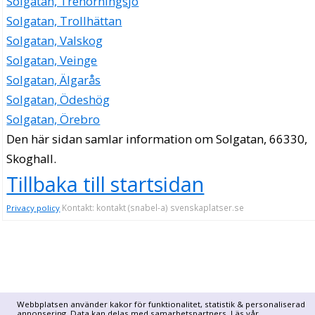
Solgatan, Trehörningsjö
Solgatan, Trollhättan
Solgatan, Valskog
Solgatan, Veinge
Solgatan, Älgarås
Solgatan, Ödeshög
Solgatan, Örebro
Den här sidan samlar information om Solgatan, 66330,
Skoghall.
Tillbaka till startsidan
Kontakt: kontakt (snabel-a) svenskaplatser.se
Privacy policy
Webbplatsen använder kakor för funktionalitet, statistik & personaliserad
annonsering. Data kan delas med samarbetspartners. Läs vår