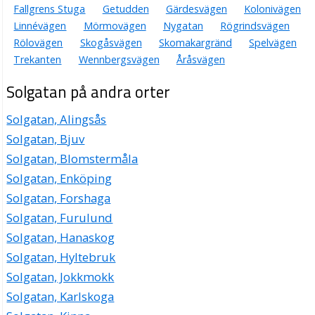
Fallgrens Stuga
Getudden
Gärdesvägen
Kolonivägen
Linnévägen
Mörmovägen
Nygatan
Rögrindsvägen
Rölovägen
Skogåsvägen
Skomakargränd
Spelvägen
Trekanten
Wennbergsvägen
Åråsvägen
Solgatan på andra orter
Solgatan, Alingsås
Solgatan, Bjuv
Solgatan, Blomstermåla
Solgatan, Enköping
Solgatan, Forshaga
Solgatan, Furulund
Solgatan, Hanaskog
Solgatan, Hyltebruk
Solgatan, Jokkmokk
Solgatan, Karlskoga