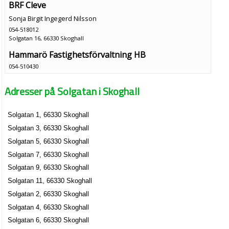
BRF Cleve
Sonja Birgit Ingegerd Nilsson
054-518012
Solgatan 16, 66330 Skoghall
Hammarö Fastighetsförvaltning HB
054-510430
Solgatan 3 3tr, 66330 Skoghall
Adresser på Solgatan i Skoghall
Deltastaden AB
Stig Gunnar Stefan Adolfsson
Solgatan 1, 66330 Skoghall
Solgatan 8 B, 66330 Skoghall
Solgatan 3, 66330 Skoghall
Solgatan 5, 66330 Skoghall
Solgatan 7, 66330 Skoghall
Solgatan 9, 66330 Skoghall
Solgatan 11, 66330 Skoghall
Solgatan 2, 66330 Skoghall
Solgatan 4, 66330 Skoghall
Solgatan 6, 66330 Skoghall