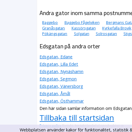
Andra gator inom samma postnumm
Baggebo
Baggebo Fågelviken
Bergmans Gat
Granåsgatan
Kassörsgatan
Kyrkefalla Brovik
Pökängsgatan
Solgatan
Solrosgatan
Stig
Edsgatan på andra orter
Edsgatan, Edane
Edsgatan, Lilla Edet
Edsgatan, Nynäshamn
Edsgatan, Segmon
Edsgatan, Vänersborg
Edsgatan, Åmål
Edsgatan, Östhammar
Den här sidan samlar information om Edsgatan,
Tillbaka till startsidan
Privacy policy
Kontakt: kontakt (snabel-a) svenskaplatser.se
Webbplatsen använder kakor för funktionalitet, statisti