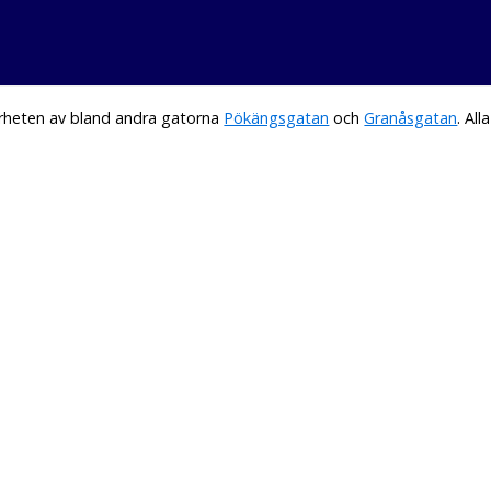
ärheten av bland andra gatorna
Pökängsgatan
och
Granåsgatan
. Al