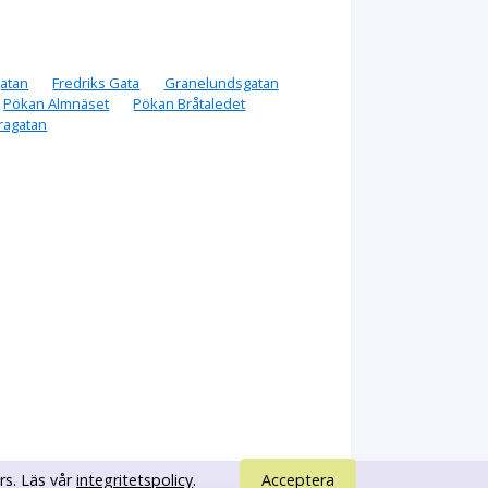
atan
Fredriks Gata
Granelundsgatan
Pökan Almnäset
Pökan Bråtaledet
ragatan
rs. Läs vår
integritetspolicy
.
Acceptera