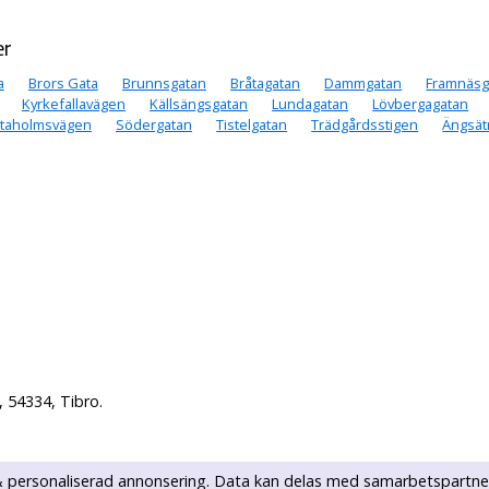
er
a
Brors Gata
Brunnsgatan
Bråtagatan
Dammgatan
Framnäsg
Kyrkefallavägen
Källsängsgatan
Lundagatan
Lövbergagatan
staholmsvägen
Södergatan
Tistelgatan
Trädgårdsstigen
Ängsät
 54334, Tibro.
k & personaliserad annonsering. Data kan delas med samarbetspartne