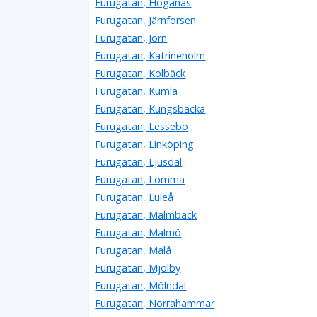
Furugatan, Höganäs
Furugatan, Järnforsen
Furugatan, Jörn
Furugatan, Katrineholm
Furugatan, Kolbäck
Furugatan, Kumla
Furugatan, Kungsbacka
Furugatan, Lessebo
Furugatan, Linköping
Furugatan, Ljusdal
Furugatan, Lomma
Furugatan, Luleå
Furugatan, Malmbäck
Furugatan, Malmö
Furugatan, Malå
Furugatan, Mjölby
Furugatan, Mölndal
Furugatan, Norrahammar