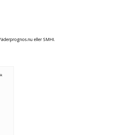
Väderprognos.nu eller SMHI.
ök