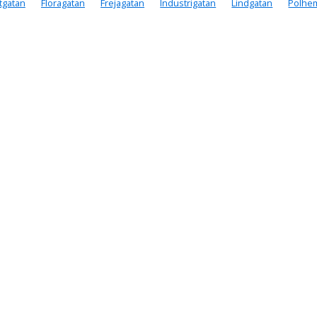
ttgatan
Floragatan
Frejagatan
Industrigatan
Lindgatan
Polhe