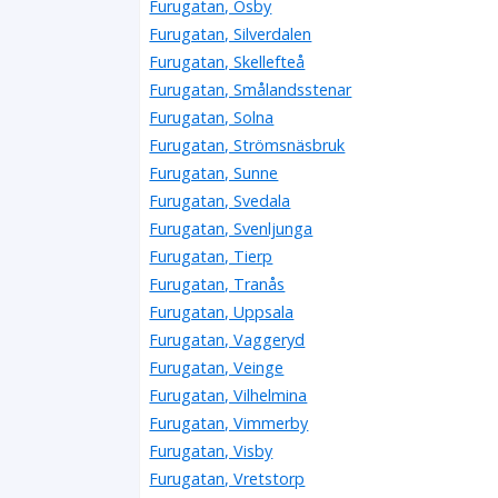
Furugatan, Osby
Furugatan, Silverdalen
Furugatan, Skellefteå
Furugatan, Smålandsstenar
Furugatan, Solna
Furugatan, Strömsnäsbruk
Furugatan, Sunne
Furugatan, Svedala
Furugatan, Svenljunga
Furugatan, Tierp
Furugatan, Tranås
Furugatan, Uppsala
Furugatan, Vaggeryd
Furugatan, Veinge
Furugatan, Vilhelmina
Furugatan, Vimmerby
Furugatan, Visby
Furugatan, Vretstorp