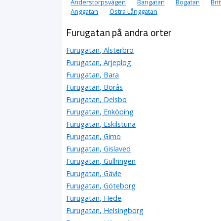
Anderstorpsvägen
Bangatan
Bogatan
Bri
Änggatan
Östra Långgatan
Furugatan på andra orter
Furugatan, Alsterbro
Furugatan, Arjeplog
Furugatan, Bara
Furugatan, Borås
Furugatan, Delsbo
Furugatan, Enköping
Furugatan, Eskilstuna
Furugatan, Gimo
Furugatan, Gislaved
Furugatan, Gullringen
Furugatan, Gävle
Furugatan, Göteborg
Furugatan, Hede
Furugatan, Helsingborg