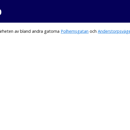
o
närheten av bland andra gatorna
Polhemsgatan
och
Anderstorpsväg