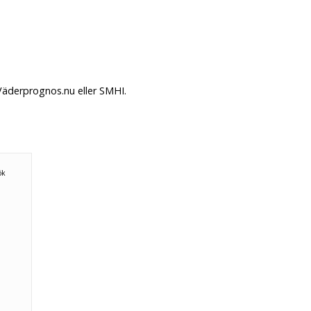
Väderprognos.nu eller SMHI.
ök