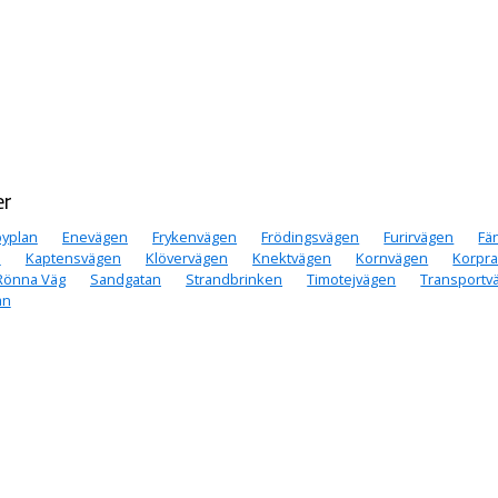
er
yplan
Enevägen
Frykenvägen
Frödingsvägen
Furirvägen
Fä
n
Kaptensvägen
Klövervägen
Knektvägen
Kornvägen
Korpra
Rönna Väg
Sandgatan
Strandbrinken
Timotejvägen
Transportv
an