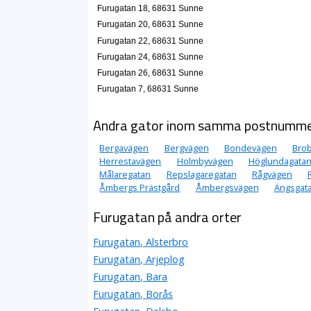
Furugatan 18, 68631 Sunne
Furugatan 20, 68631 Sunne
Furugatan 22, 68631 Sunne
Furugatan 24, 68631 Sunne
Furugatan 26, 68631 Sunne
Furugatan 7, 68631 Sunne
Andra gator inom samma postnumm
Bergavägen
Bergvägen
Bondevägen
Brob
Herrestavägen
Holmbyvägen
Höglundagata
Målaregatan
Repslagaregatan
Rågvägen
Åmbergs Prästgård
Åmbergsvägen
Ängsgat
Furugatan på andra orter
Furugatan, Alsterbro
Furugatan, Arjeplog
Furugatan, Bara
Furugatan, Borås