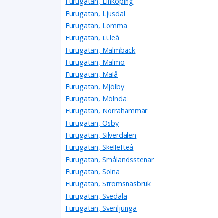
Furugatan, Linköping
Furugatan, Ljusdal
Furugatan, Lomma
Furugatan, Luleå
Furugatan, Malmbäck
Furugatan, Malmö
Furugatan, Malå
Furugatan, Mjölby
Furugatan, Mölndal
Furugatan, Norrahammar
Furugatan, Osby
Furugatan, Silverdalen
Furugatan, Skellefteå
Furugatan, Smålandsstenar
Furugatan, Solna
Furugatan, Strömsnäsbruk
Furugatan, Svedala
Furugatan, Svenljunga