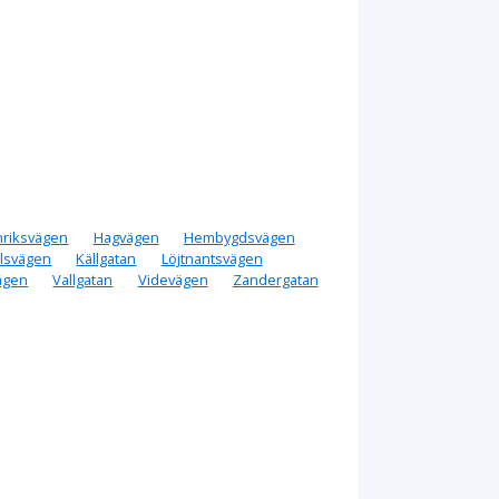
nriksvägen
Hagvägen
Hembygdsvägen
lsvägen
Källgatan
Löjtnantsvägen
ägen
Vallgatan
Videvägen
Zandergatan