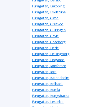
Furugatan, Delsbo
Furugatan, Enköping
Furugatan, Eskilstuna
Furugatan, Gimo
Furugatan, Gislaved
Furugatan, Gullringen
Furugatan, Gävle
Furugatan, Göteborg
Furugatan, Hede
Furugatan, Helsingborg
Furugatan, Höganäs
Furugatan, Järnforsen
Furugatan, Jörn
Furugatan, Katrineholm
Furugatan, Kolbäck
Furugatan, Kumla
Furugatan, Kungsbacka
Furugatan, Lessebo