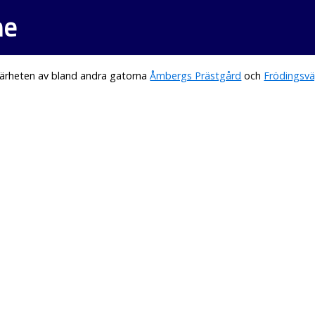
ne
närheten av bland andra gatorna
Åmbergs Prästgård
och
Frödingsv