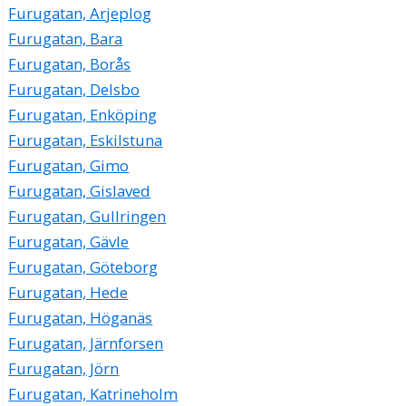
Furugatan, Arjeplog
Furugatan, Bara
Furugatan, Borås
Furugatan, Delsbo
Furugatan, Enköping
Furugatan, Eskilstuna
Furugatan, Gimo
Furugatan, Gislaved
Furugatan, Gullringen
Furugatan, Gävle
Furugatan, Göteborg
Furugatan, Hede
Furugatan, Höganäs
Furugatan, Järnforsen
Furugatan, Jörn
Furugatan, Katrineholm