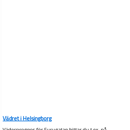
Vädret i Helsingborg
Väderprognos för Furugatan hittar du t.ex. på