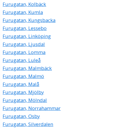
Furugatan, Kolbäck
Furugatan, Kumla
Furugatan, Kungsbacka
Furugatan, Lessebo
Furugatan, Linköping
Furugatan, Ljusdal
Furugatan, Lomma
Furugatan, Luleå
Furugatan, Malmbäck
Furugatan, Malmö
Furugatan, Malå
Furugatan, Mjölby
Furugatan, Mölndal
Furugatan, Norrahammar
Furugatan, Osby
Furugatan, Silverdalen