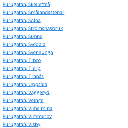
Furugatan, Skellefteå
Furugatan, Smålandsstenar
Furugatan, Solna
Furugatan, Strömsnäsbruk
Furugatan, Sunne
Furugatan, Svedala
Furugatan, Svenljunga
Furugatan, Tibro
Furugatan, Tierp
Furugatan, Tranås
Furugatan, Uppsala
Furugatan, Vaggeryd
Furugatan, Veinge
Furugatan, Vilhelmina
Furugatan, Vimmerby
Furugatan, Visby