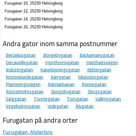
Furugatan 10, 25230 Helsingborg
Furugatan 12, 25230 Helsingborg
Furugatan 14, 25230 Helsingborg
Furugatan 16, 25230 Helsingborg
Andra gator inom samma postnummer
Berzeliusgatan
Borgebygatan
Bäckamansgatan
Decauvillegatan
Hjorthornsgatan
Hästhagsvägen
Industrigatan
Kapplöpningsgatan
Klittergatan
Kristinelundsgatan
Kärrgatan
Miatorpsgatan
Planteringsvägen
Rännarbanan
Rönnegatan
Rössjöholmsgatan
Skogsfrugatan
Skogsgatan
Sälggatan
Tomtegatan
Torsgatan
Vallmogatan
Vegeholmsgatan
Videgatan
Älvgatan
Furugatan på andra orter
Furugatan, Alsterbro