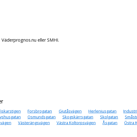
å Väderprognos.nu eller SMHI.
er
Fiskarstigen
Forsbrogatan
Gjutåsvägen
Herleniusgatan
Industr
yshusgatan
Osmundsgatan
Skogskärrsgatan
Skolgatan
Småst
vägen
Västerängsvägen
Västra Koltorpsvägen
Åsgatan
Östra 