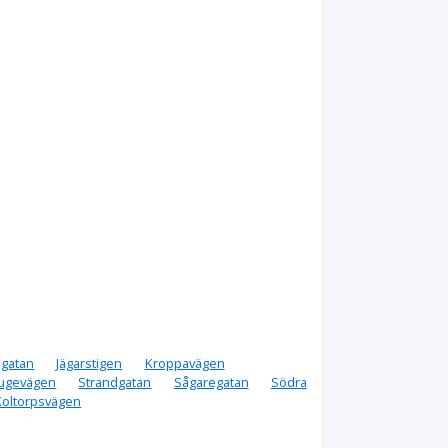
igatan
Jägarstigen
Kroppavägen
ugevägen
Strandgatan
Sågaregatan
Södra
Koltorpsvägen