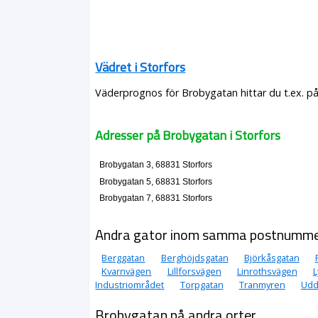
Vädret i Storfors
Väderprognos för Brobygatan hittar du t.ex. p
Adresser på Brobygatan i Storfors
Brobygatan 3, 68831 Storfors
Brobygatan 5, 68831 Storfors
Brobygatan 7, 68831 Storfors
Andra gator inom samma postnumm
Berggatan
Berghöjdsgatan
Björkåsgatan
Kvarnvägen
Lillforsvägen
Linrothsvägen
L
Industriområdet
Torpgatan
Tranmyren
Udd
Brobygatan på andra orter