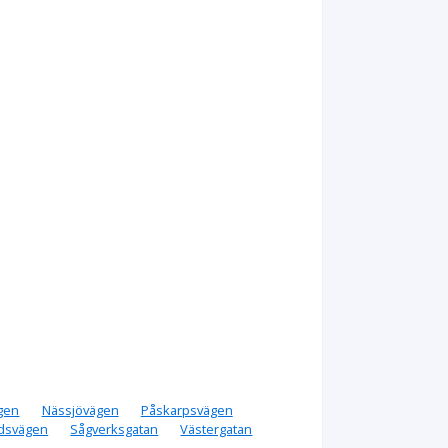
gen
Nässjövägen
Påskarpsvägen
dsvägen
Sågverksgatan
Västergatan