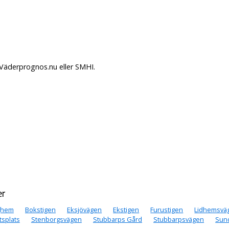
 Väderprognos.nu eller SMHI.
er
ghem
Bokstigen
Eksjövägen
Ekstigen
Furustigen
Lidhemsvä
tsplats
Stenborgsvägen
Stubbarps Gård
Stubbarpsvägen
Sun