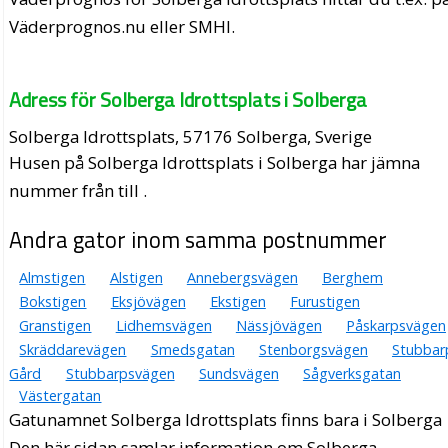
Väderprognos.nu eller SMHI.
Adress för Solberga Idrottsplats i Solberga
Solberga Idrottsplats, 57176 Solberga, Sverige
Husen på Solberga Idrottsplats i Solberga har jämna
nummer från till .
Andra gator inom samma postnummer
Almstigen
Alstigen
Annebergsvägen
Berghem
Bokstigen
Eksjövägen
Ekstigen
Furustigen
Granstigen
Lidhemsvägen
Nässjövägen
Påskarpsvägen
Skräddarevägen
Smedsgatan
Stenborgsvägen
Stubbar
Gård
Stubbarpsvägen
Sundsvägen
Sågverksgatan
Västergatan
Gatunamnet Solberga Idrottsplats finns bara i Solberga
Den här sidan samlar information om Solberga