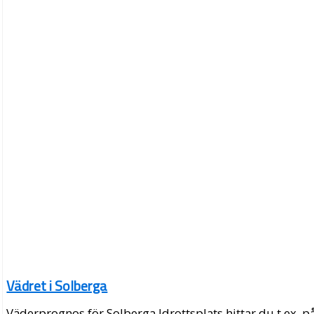
Vädret i Solberga
Väderprognos för Solberga Idrottsplats hittar du t.ex. p