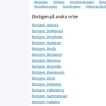
Almstigen
Alstigen
Annebergsvägen
Ber
Skräddarevägen
Smedsgatan
Solberga Idrot
Ekstigen på andra orter
Ekstigen, Alvesta
Ekstigen, Bollebygd
Ekstigen, Borgholm
Ekstigen, Borlänge
Ekstigen, Borås
Ekstigen, Bredared
Ekstigen, Bromma
Ekstigen, Bromölla
Ekstigen, Ekenässjön
Ekstigen, Eksjö
Ekstigen, Enköping
Ekstigen, Falkenberg
Ekstigen, Gammelstad
Ekstigen, Hallabro