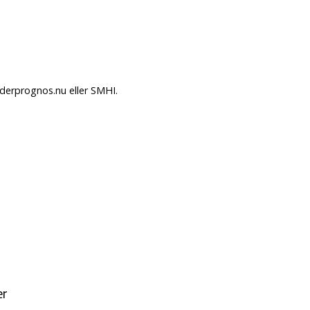
äderprognos.nu eller SMHI.
er