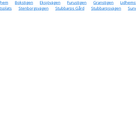
ghem
Bokstigen
Eksjövägen
Furustigen
Granstigen
Lidhems
tsplats
Stenborgsvägen
Stubbarps Gård
Stubbarpsvägen
Sun