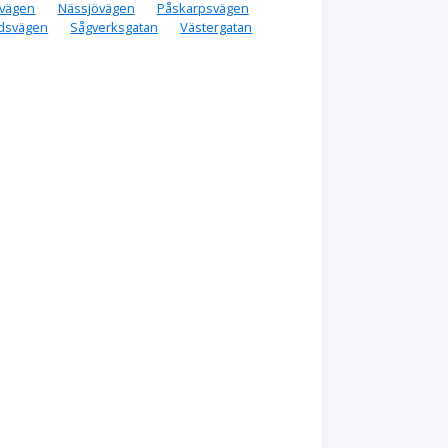
vägen
Nässjövägen
Påskarpsvägen
dsvägen
Sågverksgatan
Västergatan