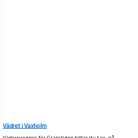
Vädret i Vaxholm
Väderprognos för Granstigen hittar du t.ex. på