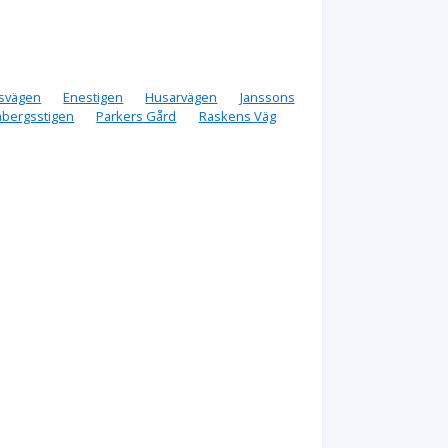
svägen
Enestigen
Husarvägen
Janssons
bergsstigen
Parkers Gård
Raskens Väg