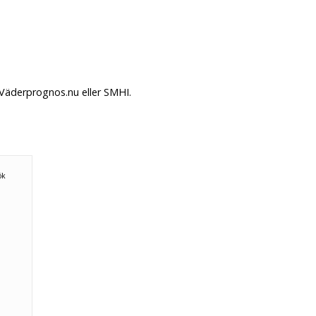
 Väderprognos.nu eller SMHI.
n
ök