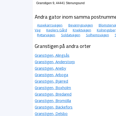
Granstigen 9, 44441 Stenungsund
Andra gator inom samma postnumm
Aspekärrsvägen
Beväringsvägen
Blomsterv
Väg
Keplers Gård
Knektvägen
Kolningsber
Ryttarvägen
Soldatvägen
Solhemsvägen
Granstigen på andra orter
Granstigen, Alingsås
Granstigen, Anderstorp
Granstigen, Aneby
Granstigen, Arboga
Granstigen, Bjärred
Granstigen, Boxholm
Granstigen, Bredared
Granstigen, Bromölla
Granstigen, Bäckefors
Granstigen, Delsbo