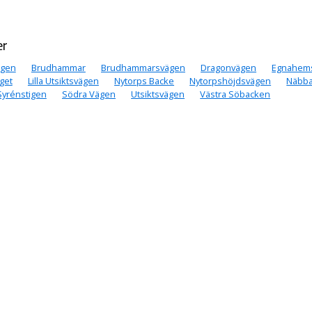
er
ägen
Brudhammar
Brudhammarsvägen
Dragonvägen
Egnahem
get
Lilla Utsiktsvägen
Nytorps Backe
Nytorpshöjdsvägen
Näbba
Syrénstigen
Södra Vägen
Utsiktsvägen
Västra Söbacken