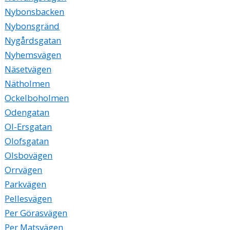
Nybonsbacken
Nybonsgränd
Nygårdsgatan
Nyhemsvägen
Näsetvägen
Nätholmen
Ockelboholmen
Odengatan
Ol-Ersgatan
Olofsgatan
Olsbovägen
Orrvägen
Parkvägen
Pellesvägen
Per Görasvägen
Per Matsvägen