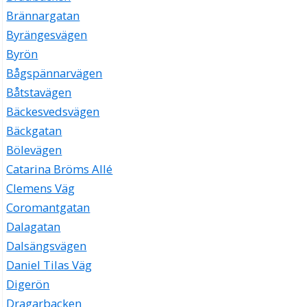
Brännargatan
Byrängesvägen
Byrön
Bågspännarvägen
Båtstavägen
Bäckesvedsvägen
Bäckgatan
Bölevägen
Catarina Bröms Allé
Clemens Väg
Coromantgatan
Dalagatan
Dalsängsvägen
Daniel Tilas Väg
Digerön
Dragarbacken