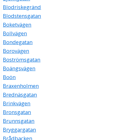
Blodriskegränd
Blodstensgatan
Boketvägen
Bollvägen
Bondegatan
Borovägen
Boströmsgatan
Boängsvägen
Boön
Braxenholmen
Brednäsgatan
Brinkvägen
Bronsgatan
Brunnsgatan
Bryggargatan
Brådbacken