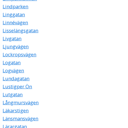
Lindparken
Linggatan
Linnévägen
Lisselängsgatan
Livgatan
Ljungvägen
Lockropsvägen
Logatan
Logvägen
Lundagatan
Lustigper Ön
Lutgatan
Långmursvägen
Läkarstigen
Länsmansvägen
Lärargatan