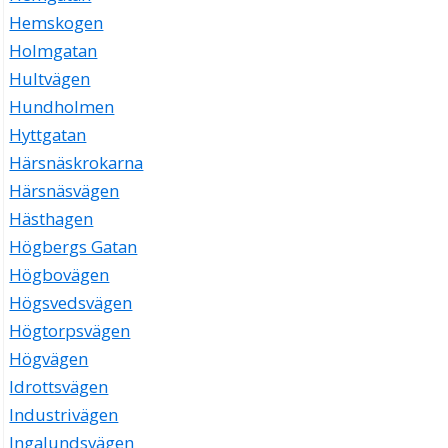
Hemskogen
Holmgatan
Hultvägen
Hundholmen
Hyttgatan
Härsnäskrokarna
Härsnäsvägen
Hästhagen
Högbergs Gatan
Högbovägen
Högsvedsvägen
Högtorpsvägen
Högvägen
Idrottsvägen
Industrivägen
Ingalundsvägen