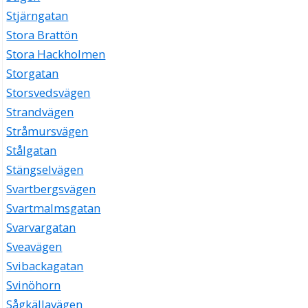
Stjärngatan
Stora Brattön
Stora Hackholmen
Storgatan
Storsvedsvägen
Strandvägen
Stråmursvägen
Stålgatan
Stängselvägen
Svartbergsvägen
Svartmalmsgatan
Svarvargatan
Sveavägen
Svibackagatan
Svinöhorn
Sågkällavägen