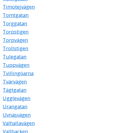
Timotejvägen
Tomtgatan
Torggatan
Torpstigen
Torpvägen
Trollstigen
Tulegatan
Tuppvägen
Tvillingöarna
Tvärvägen
Tägtgatan
Ugglevägen
Urangatan
Uvnäsvägen
Valhallavägen
Vallbacken