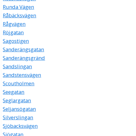
Runda Vägen
Råbäcksvägen
Rågvägen
Röjgatan
Sagostigen
Sanderängsgatan
Sanderängsgränd
Sandslingan
Sandstensvägen
Scoutholmen
Seegatan
Seglargatan
Seljansögatan
Silverslingan
Sjöbacksvägen
Sjögatan