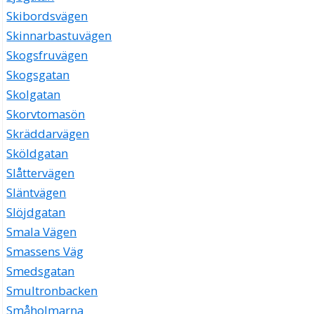
Skibordsvägen
Skinnarbastuvägen
Skogsfruvägen
Skogsgatan
Skolgatan
Skorvtomasön
Skräddarvägen
Sköldgatan
Slåttervägen
Släntvägen
Slöjdgatan
Smala Vägen
Smassens Väg
Smedsgatan
Smultronbacken
Småholmarna