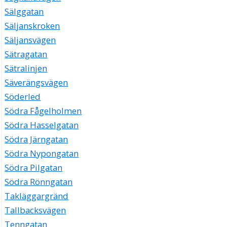
Sälggatan
Säljanskroken
Säljansvägen
Sätragatan
Sätralinjen
Säverängsvägen
Söderled
Södra Fågelholmen
Södra Hasselgatan
Södra Järngatan
Södra Nypongatan
Södra Pilgatan
Södra Rönngatan
Takläggargränd
Tallbacksvägen
Tenngatan