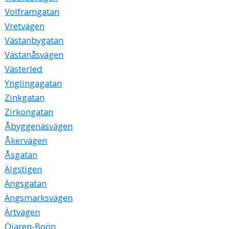
Volframgatan
Vretvägen
Västanbygatan
Västanåsvägen
Västerled
Ynglingagatan
Zinkgatan
Zirkongatan
Åbyggenäsvägen
Åkervägen
Åsgatan
Älgstigen
Ängsgatan
Ängsmarksvägen
Ärtvägen
Öjaren-Boön