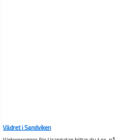
Vädret i Sandviken
Väderprognos för Urangatan hittar du t.ex. på