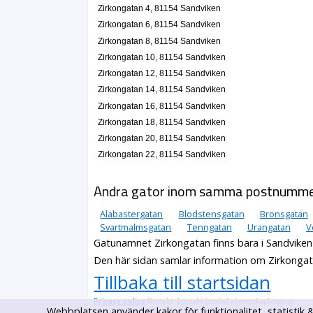
Zirkongatan 4, 81154 Sandviken
Zirkongatan 6, 81154 Sandviken
Zirkongatan 8, 81154 Sandviken
Zirkongatan 10, 81154 Sandviken
Zirkongatan 12, 81154 Sandviken
Zirkongatan 14, 81154 Sandviken
Zirkongatan 16, 81154 Sandviken
Zirkongatan 18, 81154 Sandviken
Zirkongatan 20, 81154 Sandviken
Zirkongatan 22, 81154 Sandviken
Andra gator inom samma postnumm
Alabastergatan
Blodstensgatan
Bronsgatan
Svartmalmsgatan
Tenngatan
Urangatan
V
Gatunamnet Zirkongatan finns bara i Sandviken
Den här sidan samlar information om Zirkongat
Tillbaka till startsidan
Privacy policy
Kontakt: kontakt (snabel-a) svenskaplatser.se
Webbplatsen använder kakor för funktionalitet, statisti