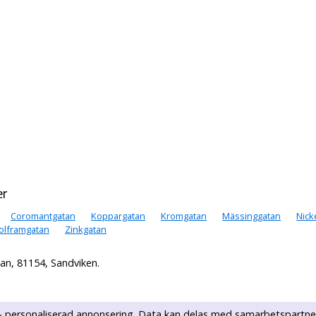
er
Coromantgatan
Koppargatan
Kromgatan
Mässinggatan
Nick
olframgatan
Zinkgatan
an, 81154, Sandviken.
k & personaliserad annonsering. Data kan delas med samarbetspartne