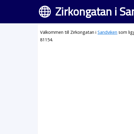
Zirkongatan i S
Välkommen till Zirkongatan i
Sandviken
som lig
81154.