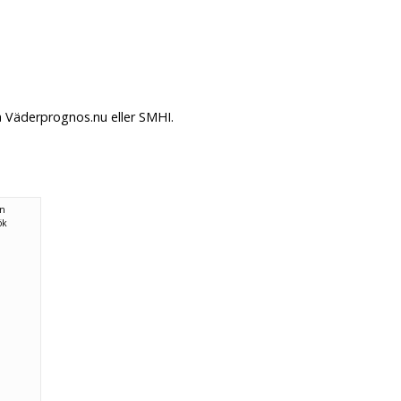
å Väderprognos.nu eller SMHI.
ån
ök