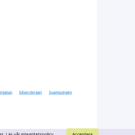
elgatan
Silverslingan
Svampstigen
rs. Läs vår
integritetspolicy
.
Acceptera