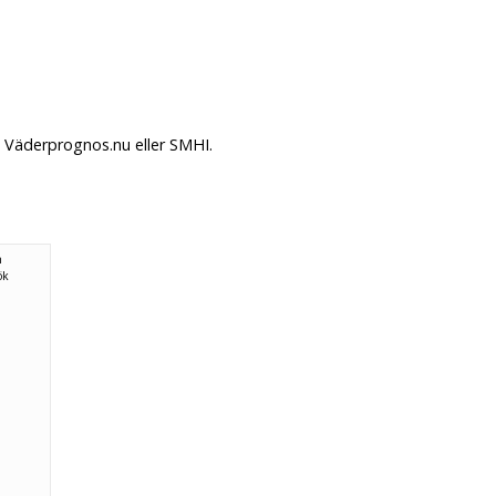
å Väderprognos.nu eller SMHI.
n
ök