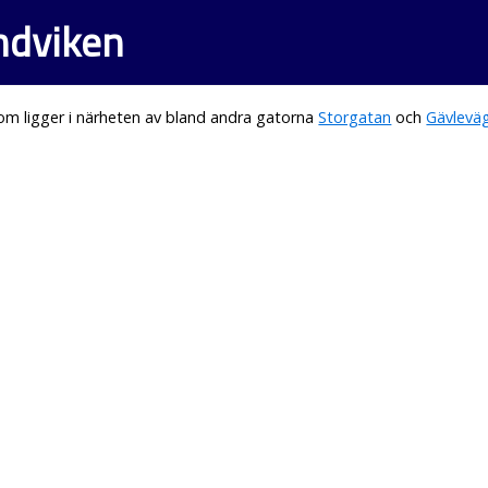
ndviken
m ligger i närheten av bland andra gatorna
Storgatan
och
Gävlevä