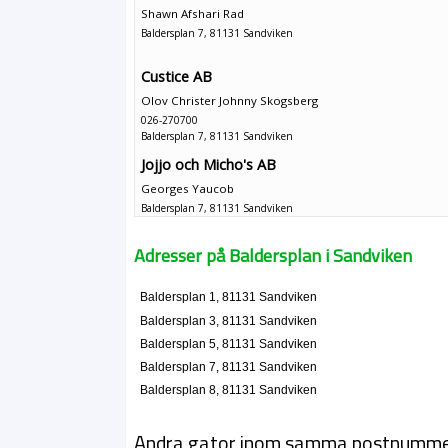
Shawn Afshari Rad
Baldersplan 7, 81131 Sandviken
Custice AB
Olov Christer Johnny Skogsberg
026-270700
Baldersplan 7, 81131 Sandviken
Jojjo och Micho's AB
Georges Yaucob
Baldersplan 7, 81131 Sandviken
Pub Le Mans AB
Adresser på Baldersplan i Sandviken
Shawn Afshari Rad
Baldersplan 7, 81131 Sandviken
Baldersplan 1, 81131 Sandviken
Baldersplan 3, 81131 Sandviken
Pub LeMans Bar & Cafe AB
Baldersplan 5, 81131 Sandviken
Shawn Afshari Rad
Baldersplan 7, 81131 Sandviken
026-272780
Baldersplan 8, 81131 Sandviken
Baldersplan 7, 81131 Sandviken
Peter Säde konsulting
Andra gator inom samma postnumm