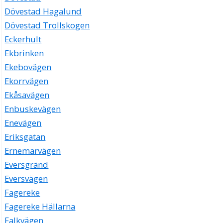
Dövestad Hagalund
Dövestad Trollskogen
Eckerhult
Ekbrinken
Ekebovägen
Ekorrvägen
Ekåsavägen
Enbuskevägen
Enevägen
Eriksgatan
Ernemarvägen
Eversgränd
Eversvägen
Fagereke
Fagereke Hällarna
Falkvägen