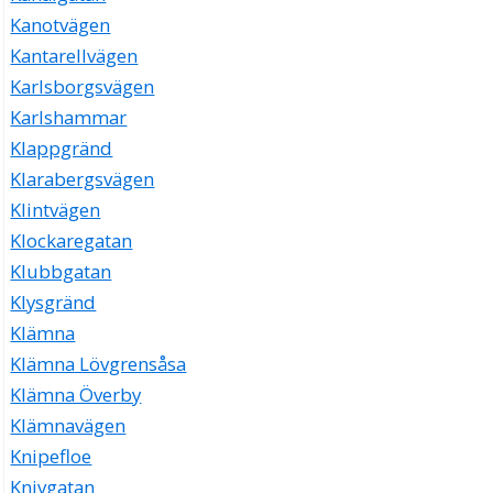
Kanotvägen
Kantarellvägen
Karlsborgsvägen
Karlshammar
Klappgränd
Klarabergsvägen
Klintvägen
Klockaregatan
Klubbgatan
Klysgränd
Klämna
Klämna Lövgrensåsa
Klämna Överby
Klämnavägen
Knipefloe
Knivgatan