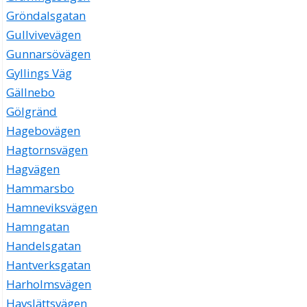
Gröndalsgatan
Gullvivevägen
Gunnarsövägen
Gyllings Väg
Gällnebo
Gölgränd
Hagebovägen
Hagtornsvägen
Hagvägen
Hammarsbo
Hamneviksvägen
Hamngatan
Handelsgatan
Hantverksgatan
Harholmsvägen
Havslättsvägen