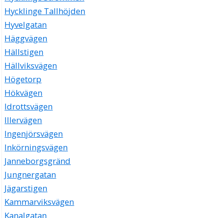
Hycklinge Tallhöjden
Hyvelgatan
Häggvägen
Hällstigen
Hällviksvägen
Högetorp
Hökvägen
Idrottsvägen
Illervägen
Ingenjörsvägen
Inkörningsvägen
Janneborgsgränd
Jungnergatan
Jägarstigen
Kammarviksvägen
Kanalgatan