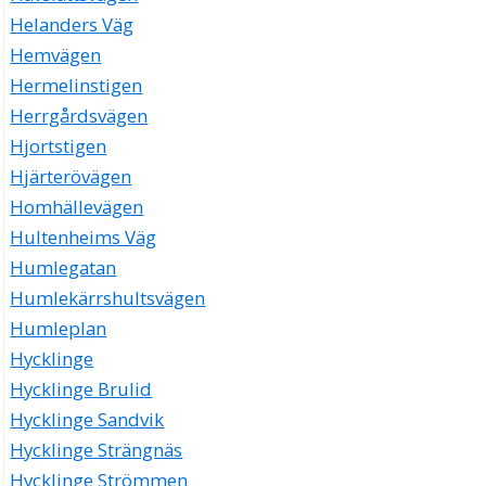
Helanders Väg
Hemvägen
Hermelinstigen
Herrgårdsvägen
Hjortstigen
Hjärterövägen
Homhällevägen
Hultenheims Väg
Humlegatan
Humlekärrshultsvägen
Humleplan
Hycklinge
Hycklinge Brulid
Hycklinge Sandvik
Hycklinge Strängnäs
Hycklinge Strömmen