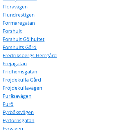
Floravägen
Flundrestigen
Formaregatan
Forshult
Forshult Gölhultet
Forshults Gård
Fredriksbergs Herrgård
Frejagatan
Fridhemsgatan
Fröjdekulla Gård
Fröjdekullavägen
Furåsavägen
Furö
Fyrbåksvägen
Fyrtornsgatan
Fyrvägen