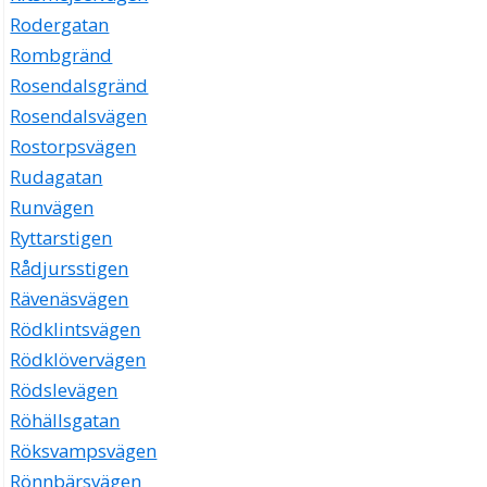
Rodergatan
Rombgränd
Rosendalsgränd
Rosendalsvägen
Rostorpsvägen
Rudagatan
Runvägen
Ryttarstigen
Rådjursstigen
Rävenäsvägen
Rödklintsvägen
Rödklövervägen
Rödslevägen
Röhällsgatan
Röksvampsvägen
Rönnbärsvägen