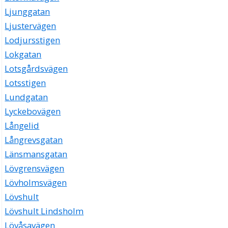
Ljunggatan
Ljustervägen
Lodjursstigen
Lokgatan
Lotsgårdsvägen
Lotsstigen
Lundgatan
Lyckebovägen
Långelid
Långrevsgatan
Länsmansgatan
Lövgrensvägen
Lövholmsvägen
Lövshult
Lövshult Lindsholm
Lövåsavägen