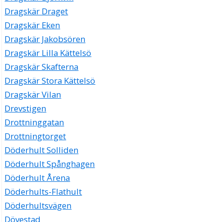
Dragskär Draget
Dragskär Eken
Dragskär Jakobsören
Dragskär Lilla Kättelsö
Dragskär Skafterna
Dragskär Stora Kättelsö
Dragskär Vilan
Drevstigen
Drottninggatan
Drottningtorget
Döderhult Solliden
Döderhult Spånghagen
Döderhult Årena
Döderhults-Flathult
Döderhultsvägen
Dövestad