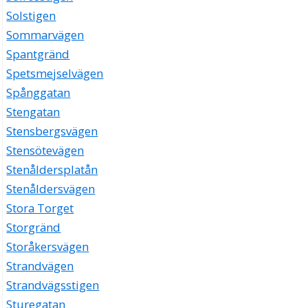
Solstigen
Sommarvägen
Spantgränd
Spetsmejselvägen
Spånggatan
Stengatan
Stensbergsvägen
Stensötevägen
Stenåldersplatån
Stenåldersvägen
Stora Torget
Storgränd
Storåkersvägen
Strandvägen
Strandvägsstigen
Sturegatan