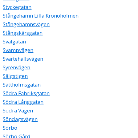
Styckegatan
Stångehamn Lilla Kronoholmen
Stångehamnsvägen
Stångskärsgatan
Svalgatan
Svampvägen
Svartehällsvägen
Syrénvägen
Sälgstigen
Sättholmsgatan
Södra Fabriksgatan
Södra Långgatan
Södra Vägen
Söndagsvägen
Sörbo
Sörbo Gård