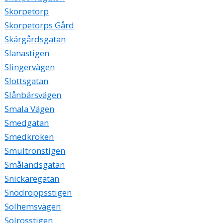
Skorpetorp
Skorpetorps Gård
Skärgårdsgatan
Slanastigen
Slingervägen
Slottsgatan
Slånbärsvägen
Smala Vägen
Smedgatan
Smedkroken
Smultronstigen
Smålandsgatan
Snickaregatan
Snödroppsstigen
Solhemsvägen
Solrosstigen