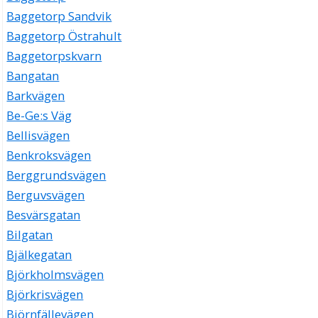
Baggetorp Sandvik
Baggetorp Östrahult
Baggetorpskvarn
Bangatan
Barkvägen
Be-Ge:s Väg
Bellisvägen
Benkroksvägen
Berggrundsvägen
Berguvsvägen
Besvärsgatan
Bilgatan
Bjälkegatan
Björkholmsvägen
Björkrisvägen
Björnfällevägen