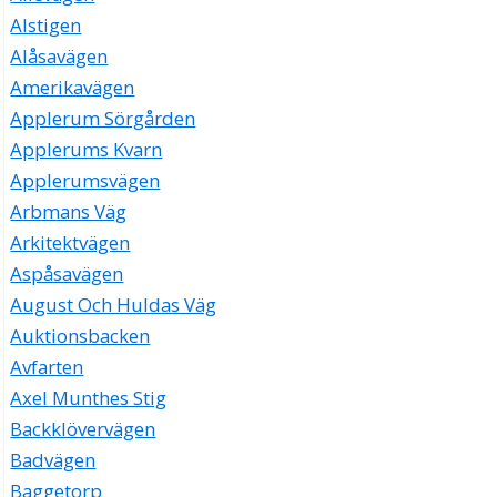
Alstigen
Alåsavägen
Amerikavägen
Applerum Sörgården
Applerums Kvarn
Applerumsvägen
Arbmans Väg
Arkitektvägen
Aspåsavägen
August Och Huldas Väg
Auktionsbacken
Avfarten
Axel Munthes Stig
Backklövervägen
Badvägen
Baggetorp