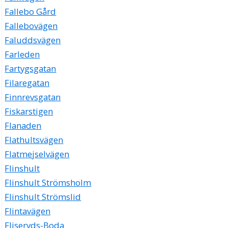
Fallebo Gård
Fallebovägen
Faluddsvägen
Farleden
Fartygsgatan
Filaregatan
Finnrevsgatan
Fiskarstigen
Flanaden
Flathultsvägen
Flatmejselvägen
Flinshult
Flinshult Strömsholm
Flinshult Strömslid
Flintavägen
Fliseryds-Boda