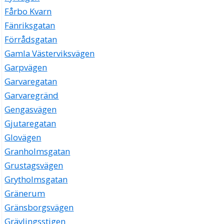
Fårbo Kvarn
Fänriksgatan
Förrådsgatan
Gamla Västerviksvägen
Garpvägen
Garvaregatan
Garvaregränd
Gengasvägen
Gjutaregatan
Glovägen
Granholmsgatan
Grustagsvägen
Grytholmsgatan
Gränerum
Gränsborgsvägen
Grävlingsstigen