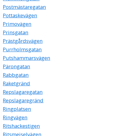
Postmästaregatan
Pottaskevägen
Primovägen
Prinsgatan
Prästgårdsvägen
Purrholmsgatan
Putshammarsvägen
Pärongatan
Rabbgatan
Raketgränd
Repslagaregatan
Repslagaregränd
Ringplatsen
Ringvägen
Ritshackestigen
Ritsmejselvägen