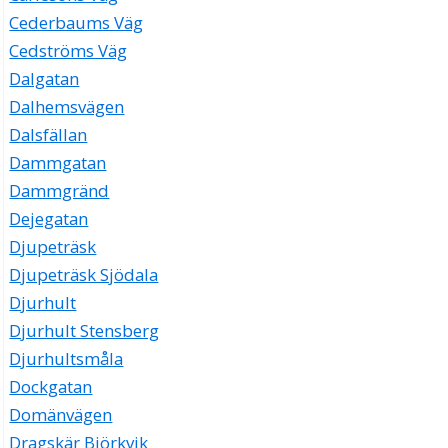
Cederbaums Väg
Cedströms Väg
Dalgatan
Dalhemsvägen
Dalsfällan
Dammgatan
Dammgränd
Dejegatan
Djupeträsk
Djupeträsk Sjödala
Djurhult
Djurhult Stensberg
Djurhultsmåla
Dockgatan
Domänvägen
Dragskär Björkvik