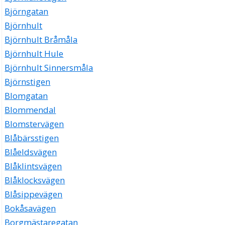
Björngatan
Björnhult
Björnhult Bråmåla
Björnhult Hule
Björnhult Sinnersmåla
Björnstigen
Blomgatan
Blommendal
Blomstervägen
Blåbärsstigen
Blåeldsvägen
Blåklintsvägen
Blåklocksvägen
Blåsippevägen
Bokåsavägen
Borgmästaregatan