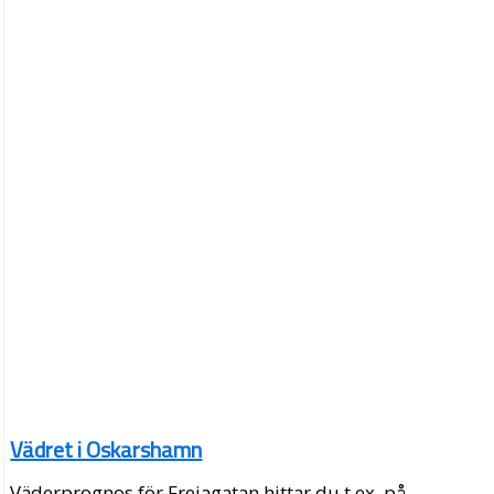
Vädret i Oskarshamn
Väderprognos för Frejagatan hittar du t.ex. på