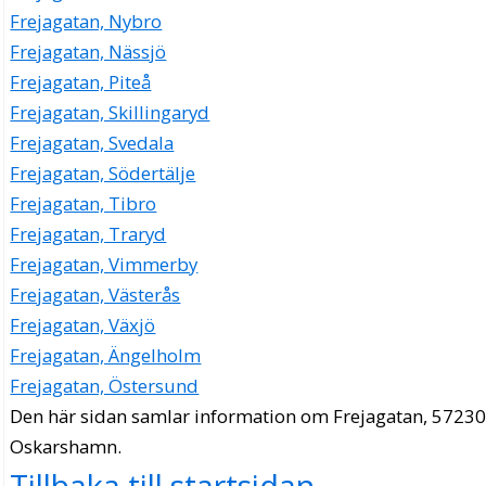
Frejagatan, Nybro
Frejagatan, Nässjö
Frejagatan, Piteå
Frejagatan, Skillingaryd
Frejagatan, Svedala
Frejagatan, Södertälje
Frejagatan, Tibro
Frejagatan, Traryd
Frejagatan, Vimmerby
Frejagatan, Västerås
Frejagatan, Växjö
Frejagatan, Ängelholm
Frejagatan, Östersund
Den här sidan samlar information om Frejagatan, 57230
Oskarshamn.
Tillbaka till startsidan