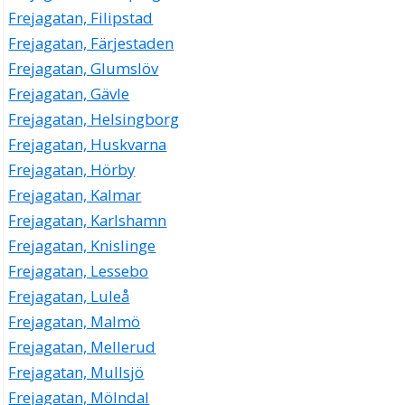
Frejagatan, Filipstad
Frejagatan, Färjestaden
Frejagatan, Glumslöv
Frejagatan, Gävle
Frejagatan, Helsingborg
Frejagatan, Huskvarna
Frejagatan, Hörby
Frejagatan, Kalmar
Frejagatan, Karlshamn
Frejagatan, Knislinge
Frejagatan, Lessebo
Frejagatan, Luleå
Frejagatan, Malmö
Frejagatan, Mellerud
Frejagatan, Mullsjö
Frejagatan, Mölndal