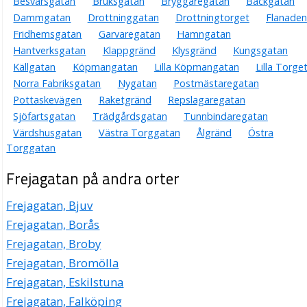
Besvärsgatan
Bruksgatan
Bryggaregatan
Bäckgatan
Dammgatan
Drottninggatan
Drottningtorget
Flanaden
Fridhemsgatan
Garvaregatan
Hamngatan
Hantverksgatan
Klappgränd
Klysgränd
Kungsgatan
Källgatan
Köpmangatan
Lilla Köpmangatan
Lilla Torge
Norra Fabriksgatan
Nygatan
Postmästaregatan
Pottaskevägen
Raketgränd
Repslagaregatan
Sjöfartsgatan
Trädgårdsgatan
Tunnbindaregatan
Värdshusgatan
Västra Torggatan
Ålgränd
Östra
Torggatan
Frejagatan på andra orter
Frejagatan, Bjuv
Frejagatan, Borås
Frejagatan, Broby
Frejagatan, Bromölla
Frejagatan, Eskilstuna
Frejagatan, Falköping