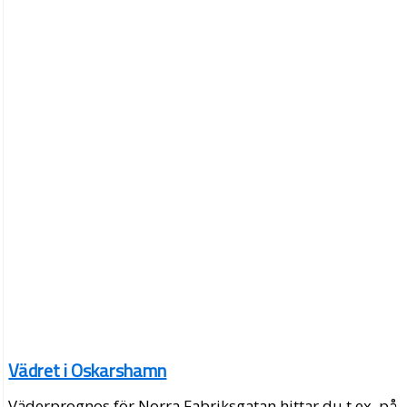
Vädret i Oskarshamn
Väderprognos för Norra Fabriksgatan hittar du t.ex. på