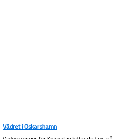
Vädret i Oskarshamn
Väderprognos för Knivgatan hittar du t.ex. på