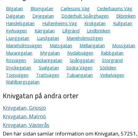
Bilgatan
Blomgatan
Carlesons Väg
Cederbaums Väg
Dalgatan
Dejegatan
Döderhult Spånghagen
Ekbrinken
Handelsgatan
Hultenheims Väg
Krokgatan
Kullgatan
Kyrkvägen
Kärrgatan
Lillgränd
Lindbrinken
Ljunggatan
Lundgatan
Marieholmsstigen
Marieholmsvägen
Matsgatan
Mellangatan
Mossgatan
Muraregatan
Myrgatan
Nydalsvägen
Rabbgatan
Rösvägen
Snickaregatan
Spånggatan
Storgränd
Styckegatan
Svalgatan
Södra Vägen
Sörliden
Torpvägen
Trattvägen
Tulpangatan
Vinkelvägen
Wahlbergsgatan
Knivgatan på andra orter
Knivgatan, Gnosjö
Knivgatan, Malmö
Knivgatan, Västerås
Den här sidan samlar information om Knivgatan, 57251,