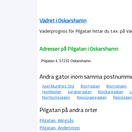
Vädret i Oskarshamn
Väderprognos för Pilgatan hittar du t.ex. på V
Adresser på Pilgatan i Oskarshamn
Pilgatan 4, 57232 Oskarshamn
Andra gator inom samma postnumm
Axel Munthes Stig
Björngatan
Björnstigen
Humleplan
Jungnergatan
Klockaregatan
L
Norrtornsvägen
Repslagaregatan
Repslagar
Pilgatan på andra orter
Pilgatan, Alingsås
Pilgatan, Anderstorp