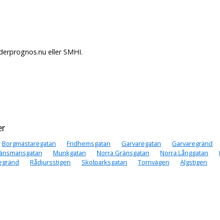
äderprognos.nu eller SMHI.
er
Borgmästaregatan
Fridhemsgatan
Garvaregatan
Garvaregränd
änsmansgatan
Munkgatan
Norra Gränsgatan
Norra Långgatan
egränd
Rådjursstigen
Skolparksgatan
Tornvägen
Älgstigen