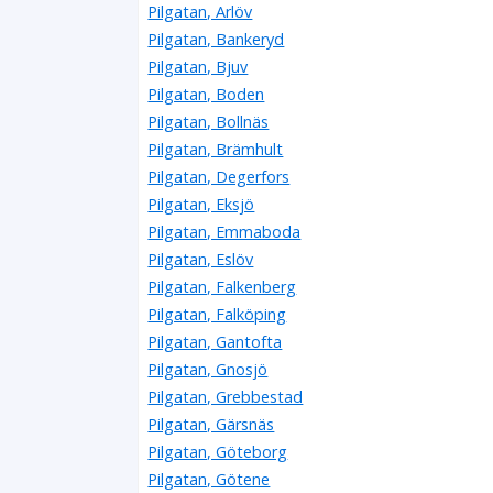
Pilgatan, Arlöv
Pilgatan, Bankeryd
Pilgatan, Bjuv
Pilgatan, Boden
Pilgatan, Bollnäs
Pilgatan, Brämhult
Pilgatan, Degerfors
Pilgatan, Eksjö
Pilgatan, Emmaboda
Pilgatan, Eslöv
Pilgatan, Falkenberg
Pilgatan, Falköping
Pilgatan, Gantofta
Pilgatan, Gnosjö
Pilgatan, Grebbestad
Pilgatan, Gärsnäs
Pilgatan, Göteborg
Pilgatan, Götene