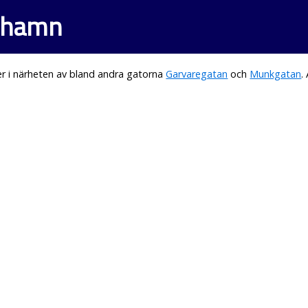
rshamn
r i närheten av bland andra gatorna
Garvaregatan
och
Munkgatan
.