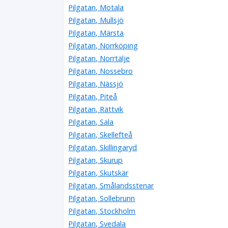
Pilgatan, Motala
Pilgatan, Mullsjö
Pilgatan, Märsta
Pilgatan, Norrköping
Pilgatan, Norrtälje
Pilgatan, Nossebro
Pilgatan, Nässjö
Pilgatan, Piteå
Pilgatan, Rättvik
Pilgatan, Sala
Pilgatan, Skellefteå
Pilgatan, Skillingaryd
Pilgatan, Skurup
Pilgatan, Skutskär
Pilgatan, Smålandsstenar
Pilgatan, Sollebrunn
Pilgatan, Stockholm
Pilgatan, Svedala