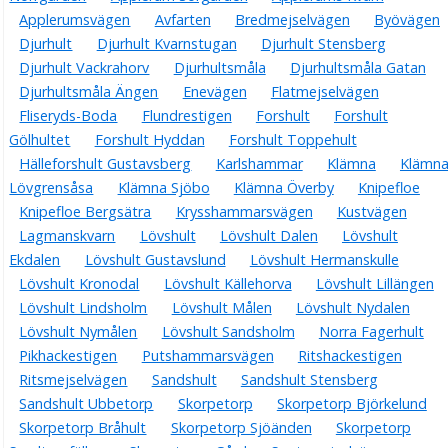
Applerumsvägen
Avfarten
Bredmejselvägen
Byövägen
Djurhult
Djurhult Kvarnstugan
Djurhult Stensberg
Djurhult Vackrahorv
Djurhultsmåla
Djurhultsmåla Gatan
Djurhultsmåla Ängen
Enevägen
Flatmejselvägen
Fliseryds-Boda
Flundrestigen
Forshult
Forshult
Gölhultet
Forshult Hyddan
Forshult Toppehult
Hälleforshult Gustavsberg
Karlshammar
Klämna
Klämn
Lövgrensåsa
Klämna Sjöbo
Klämna Överby
Knipefloe
Knipefloe Bergsätra
Krysshammarsvägen
Kustvägen
Lagmanskvarn
Lövshult
Lövshult Dalen
Lövshult
Ekdalen
Lövshult Gustavslund
Lövshult Hermanskulle
Lövshult Kronodal
Lövshult Källehorva
Lövshult Lillängen
Lövshult Lindsholm
Lövshult Målen
Lövshult Nydalen
Lövshult Nymålen
Lövshult Sandsholm
Norra Fagerhult
Pikhackestigen
Putshammarsvägen
Ritshackestigen
Ritsmejselvägen
Sandshult
Sandshult Stensberg
Sandshult Ubbetorp
Skorpetorp
Skorpetorp Björkelund
Skorpetorp Bråhult
Skorpetorp Sjöänden
Skorpetorp