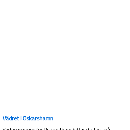
Vädret i Oskarshamn
Väderprognos för Ryttarstigen hittar du t.ex. på