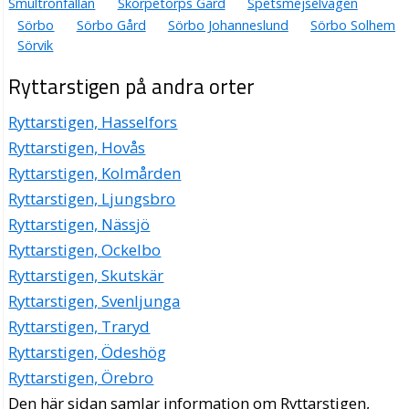
Smultronfällan
Skorpetorps Gård
Spetsmejselvägen
Sörbo
Sörbo Gård
Sörbo Johanneslund
Sörbo Solhem
Sörvik
Ryttarstigen på andra orter
Ryttarstigen, Hasselfors
Ryttarstigen, Hovås
Ryttarstigen, Kolmården
Ryttarstigen, Ljungsbro
Ryttarstigen, Nässjö
Ryttarstigen, Ockelbo
Ryttarstigen, Skutskär
Ryttarstigen, Svenljunga
Ryttarstigen, Traryd
Ryttarstigen, Ödeshög
Ryttarstigen, Örebro
Den här sidan samlar information om Ryttarstigen,