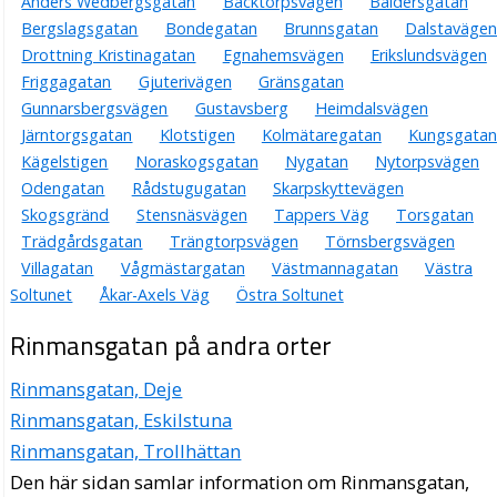
Anders Wedbergsgatan
Backtorpsvägen
Baldersgatan
Bergslagsgatan
Bondegatan
Brunnsgatan
Dalstavägen
Drottning Kristinagatan
Egnahemsvägen
Erikslundsvägen
Friggagatan
Gjuterivägen
Gränsgatan
Gunnarsbergsvägen
Gustavsberg
Heimdalsvägen
Järntorgsgatan
Klotstigen
Kolmätaregatan
Kungsgatan
Kägelstigen
Noraskogsgatan
Nygatan
Nytorpsvägen
Odengatan
Rådstugugatan
Skarpskyttevägen
Skogsgränd
Stensnäsvägen
Tappers Väg
Torsgatan
Trädgårdsgatan
Trängtorpsvägen
Törnsbergsvägen
Villagatan
Vågmästargatan
Västmannagatan
Västra
Soltunet
Åkar-Axels Väg
Östra Soltunet
Rinmansgatan på andra orter
Rinmansgatan, Deje
Rinmansgatan, Eskilstuna
Rinmansgatan, Trollhättan
Den här sidan samlar information om Rinmansgatan,