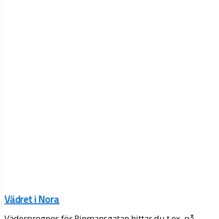
Vädret i Nora
Väderprognos för Rinmansgatan hittar du t.ex. på