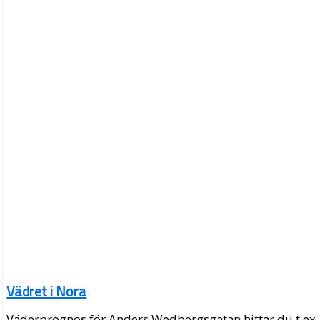
Vädret i Nora
Väderprognos för Anders Wedbergsgatan hittar du t.ex.