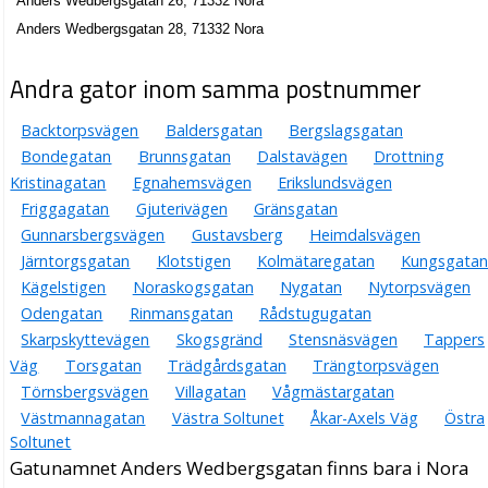
Anders Wedbergsgatan 26, 71332 Nora
Anders Wedbergsgatan 28, 71332 Nora
Andra gator inom samma postnummer
Backtorpsvägen
Baldersgatan
Bergslagsgatan
Bondegatan
Brunnsgatan
Dalstavägen
Drottning
Kristinagatan
Egnahemsvägen
Erikslundsvägen
Friggagatan
Gjuterivägen
Gränsgatan
Gunnarsbergsvägen
Gustavsberg
Heimdalsvägen
Järntorgsgatan
Klotstigen
Kolmätaregatan
Kungsgatan
Kägelstigen
Noraskogsgatan
Nygatan
Nytorpsvägen
Odengatan
Rinmansgatan
Rådstugugatan
Skarpskyttevägen
Skogsgränd
Stensnäsvägen
Tappers
Väg
Torsgatan
Trädgårdsgatan
Trängtorpsvägen
Törnsbergsvägen
Villagatan
Vågmästargatan
Västmannagatan
Västra Soltunet
Åkar-Axels Väg
Östra
Soltunet
Gatunamnet Anders Wedbergsgatan finns bara i Nora