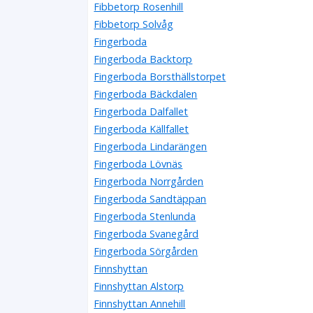
Fibbetorp Rosenhill
Fibbetorp Solvåg
Fingerboda
Fingerboda Backtorp
Fingerboda Borsthällstorpet
Fingerboda Bäckdalen
Fingerboda Dalfallet
Fingerboda Källfallet
Fingerboda Lindarängen
Fingerboda Lövnäs
Fingerboda Norrgården
Fingerboda Sandtäppan
Fingerboda Stenlunda
Fingerboda Svanegård
Fingerboda Sörgården
Finnshyttan
Finnshyttan Alstorp
Finnshyttan Annehill