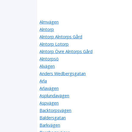
Almvägen
Alntorp
Alntorp Alntorps Gård
Alntorp Lotorp
Alntorp Övre Alntorps Gård
Alntorpsö
Alvägen
Anders Wedbergsgatan
Arla
Arlavägen
Asplundavägen
Aspvägen
Backtorpsvägen
Baldersgatan
Barkvägen