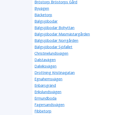
Bröstorp Bröstorps Gård
Byvägen
Bäcketorp
Bälgsjöbodar
Bälgsjöbodar Bohyttan
Bälgsjöbodar Masmästargården
Bälgsjöbodar Norrgården
Bälgsjöbodar Sjöfallet
Christinelundsvägen
Dalstavägen
Dalviksvägen
Drottning Kristinagatan
Egnahemsvägen
Enbärsgränd
Erikslundsvägen
Ermundboda
Fagersandsvägen
Fibbetorp