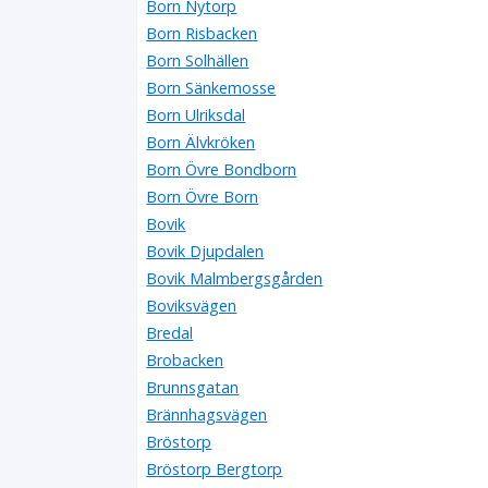
Born Nytorp
Born Risbacken
Born Solhällen
Born Sänkemosse
Born Ulriksdal
Born Älvkröken
Born Övre Bondborn
Born Övre Born
Bovik
Bovik Djupdalen
Bovik Malmbergsgården
Boviksvägen
Bredal
Brobacken
Brunnsgatan
Brännhagsvägen
Bröstorp
Bröstorp Bergtorp