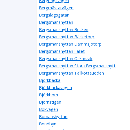
Berghagsvägen
Bergmästarvägen
Bergslagsgatan
Bergsmanshyttan
Bergsmanshyttan Bricken
Bergsmanshyttan Bäcketorp
Bergsmanshyttan Dammsjötorp
Bergsmanshyttan Fallet
Bergsmanshyttan Oskarsvik
Bergsmanshyttan Stora Bergsmanshytt
Bergsmanshyttan Tallkottaudden
Björkbacka
Björkbackavägen
Björkborn
Björnstigen
Bokvägen
Bomanshyttan
Bondbyn