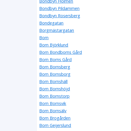
Bondbyn Holmen
Bondbyn Pildammen
Bondbyn Rosersberg
Bondegatan
Borgmästargatan
Born
Born Björklund
Born Bondborns Gård
Born Borns Gård
Born Bornsberg
Born Bornsborg
Born Bornshäll
Born Bornshöjd
Born Bornstorp
Born Bornsvik
Born Bornsälv
Born Brogården
Born Geijerslund