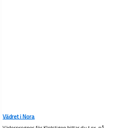
Vädret i Nora
Väderprognos för Klotstigen hittar du t.ex. på