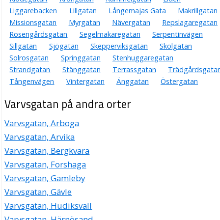
Liggarebacken
Lillgatan
Långemajas Gata
Makrillgatan
Missionsgatan
Myrgatan
Nävergatan
Repslagaregatan
Rosengårdsgatan
Segelmakaregatan
Serpentinvägen
Sillgatan
Sjögatan
Skepperviksgatan
Skolgatan
Solrosgatan
Springgatan
Stenhuggaregatan
Strandgatan
Stänggatan
Terrassgatan
Trädgårdsgata
Tångenvägen
Vintergatan
Änggatan
Östergatan
Varvsgatan på andra orter
Varvsgatan, Arboga
Varvsgatan, Arvika
Varvsgatan, Bergkvara
Varvsgatan, Forshaga
Varvsgatan, Gamleby
Varvsgatan, Gävle
Varvsgatan, Hudiksvall
Varvsgatan, Härnösand