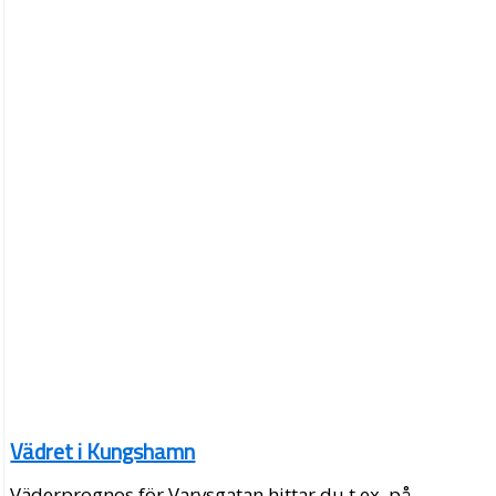
Vädret i Kungshamn
Väderprognos för Varvsgatan hittar du t.ex. på