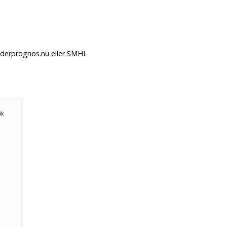
äderprognos.nu eller SMHI.
ök