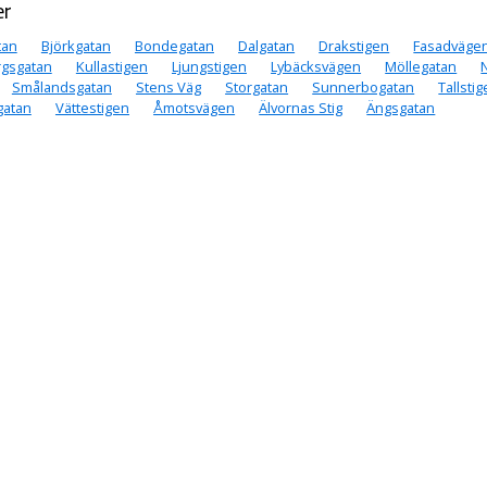
er
tan
Björkgatan
Bondegatan
Dalgatan
Drakstigen
Fasadväge
gsgatan
Kullastigen
Ljungstigen
Lybäcksvägen
Möllegatan
Smålandsgatan
Stens Väg
Storgatan
Sunnerbogatan
Tallsti
gatan
Vättestigen
Åmotsvägen
Älvornas Stig
Ängsgatan