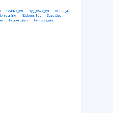
n
Granvägen
Hyggesvägen
Idrottsgatan
Norregränd
Näckens Stig
Sagovägen
gen
Tegnergatan
Tennisvägen