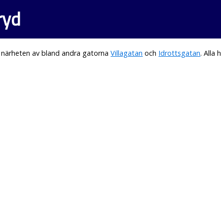
ryd
i närheten av bland andra gatorna
Villagatan
och
Idrottsgatan
. All