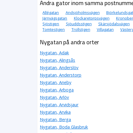
Andra gator inom samma postnumm
Allégatan
Andsjöholmsvägen
Björkelundsga
Järnvägsgatan
Klockaretorpsvägen
Kronober
Sjöstigen
Sjöuddsstigen
Skärsjödalsvägen
Tomtestigen
Trollstigen
Villagatan
Väster
Nygatan på andra orter
Nygatan, Adak
Nygatan, Alingsås
Nygatan, Anderslöv
Nygatan, Anderstorp
Nygatan, Aneby
Nygatan, Arboga
Nygatan, Arlöv
Nygatan, Arvidsjaur
Nygatan, Arvika
Nygatan, Berga
Nygatan, Boda Glasbruk