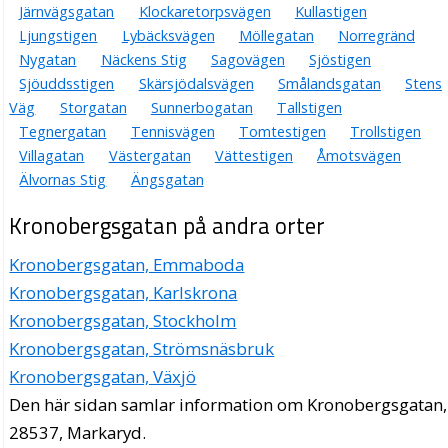
Järnvägsgatan
Klockaretorpsvägen
Kullastigen
Ljungstigen
Lybäcksvägen
Möllegatan
Norregränd
Nygatan
Näckens Stig
Sagovägen
Sjöstigen
Sjöuddsstigen
Skärsjödalsvägen
Smålandsgatan
Stens
Väg
Storgatan
Sunnerbogatan
Tallstigen
Tegnergatan
Tennisvägen
Tomtestigen
Trollstigen
Villagatan
Västergatan
Vättestigen
Åmotsvägen
Älvornas Stig
Ängsgatan
Kronobergsgatan på andra orter
Kronobergsgatan, Emmaboda
Kronobergsgatan, Karlskrona
Kronobergsgatan, Stockholm
Kronobergsgatan, Strömsnäsbruk
Kronobergsgatan, Växjö
Den här sidan samlar information om Kronobergsgatan,
28537, Markaryd.