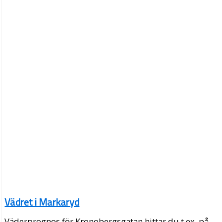
Vädret i Markaryd
Väderprognos för Kronobergsgatan hittar du t.ex. på