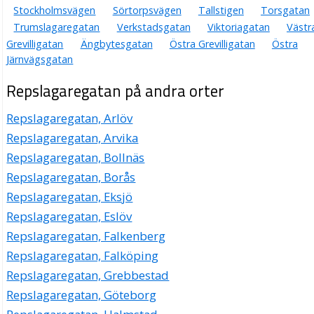
Stockholmsvägen
Sörtorpsvägen
Tallstigen
Torsgatan
Trumslagaregatan
Verkstadsgatan
Viktoriagatan
Västr
Grevilligatan
Ängbytesgatan
Östra Grevilligatan
Östra
Järnvägsgatan
Repslagaregatan på andra orter
Repslagaregatan, Arlöv
Repslagaregatan, Arvika
Repslagaregatan, Bollnäs
Repslagaregatan, Borås
Repslagaregatan, Eksjö
Repslagaregatan, Eslöv
Repslagaregatan, Falkenberg
Repslagaregatan, Falköping
Repslagaregatan, Grebbestad
Repslagaregatan, Göteborg