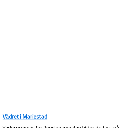
Vädret i Mariestad
Väderprognos för Repslagaregatan hittar du t.ex. på