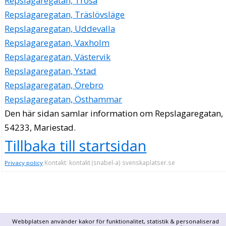
Repslagaregatan, Trosa
Repslagaregatan, Träslövsläge
Repslagaregatan, Uddevalla
Repslagaregatan, Vaxholm
Repslagaregatan, Västervik
Repslagaregatan, Ystad
Repslagaregatan, Örebro
Repslagaregatan, Östhammar
Den här sidan samlar information om Repslagaregatan,
54233, Mariestad.
Tillbaka till startsidan
Kontakt: kontakt (snabel-a) svenskaplatser.se
Privacy policy
Webbplatsen använder kakor för funktionalitet, statistik & personaliserad