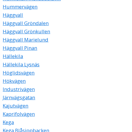
Hummervägen
Häggvall
Häggvall Gröndalen
Häggvall Grönkullen
Häggvall Marielund
Häggvall Pinan
Hällekila
Hällekila Lysnäs
Höglidsvägen
Hökvägen
Industrivägen
Järnvägsgatan
Kajutvägen
Kaprifolvägen
Kega
Kega Blåsippbacken