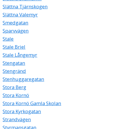
Slättna Tjärnskogen
Slättna Valemyr
Smedgatan
Sparvvägen
Stale
Stale Briel
Stale Långemyr
Stengatan
Stengränd
Stenhuggaregatan
Stora Berg
Stora Kornö
Stora Kornö Gamla Skolan
Stora Kyrkogatan
Strandvägen
Styrmansgatan