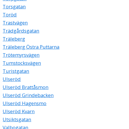
Torsgatan
Toröd
Trastvägen
Trädgårdsgatan
Träleberg
Träleberg Östra Puttarna
Trötemyrsvägen
Tumstocksvägen
Turistgatan
Ulseröd
Ulseröd Brattåsmon
Ulseröd Grindebacken
Ulseröd Hagensmo
Ulseröd Kvarn
Utsiktsgatan
Valbogatan