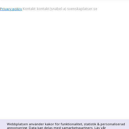
Kontakt: kontakt (snabel-a) svenskaplatser.se
Privacy policy
Webbplatsen använder kakor för funktionalitet, statistik & personaliserad
annonsering. Data kan delas med samarbetspartners. Läs vår