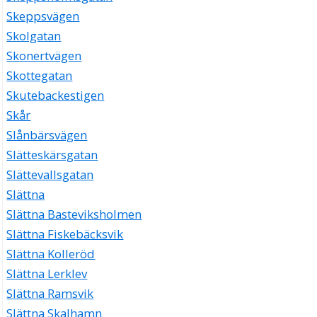
Skeppsvägen
Skolgatan
Skonertvägen
Skottegatan
Skutebackestigen
Skår
Slånbärsvägen
Slätteskärsgatan
Slättevallsgatan
Slättna
Slättna Basteviksholmen
Slättna Fiskebäcksvik
Slättna Kolleröd
Slättna Lerklev
Slättna Ramsvik
Slättna Skalhamn