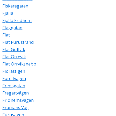
Fiskaregatan
Fjälla
Fjälla Fridhem
Flaggatan
Flat
Flat Furustrand
Flat Gullvik
Flat Orrevik
Flat Orrviksnabb
Florastigen
Forellvägen
Fredsgatan
Fregattvägen
Fridhemsvägen
Frömans Väg
Furuvägen