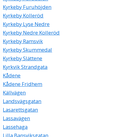
Kyrkeby Furuhöjden
Kyrkeby Kolleröd
Kyrkeby Lyse Nedre
Kyrkeby Nedre Kolleröd
Kyrkeby Ramsvik
Kyrkeby Skummedal
Kyrkeby Slättene
Kyrkvik Strandgata
Kådene
Kådene Fridhem
Källvägen
Landsvägsgatan
Lasarettsgatan
Lassavägen
Lassehaga
Lilla Bansviksgatan