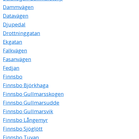
Dammvägen
Datavägen
Djupedal
Drottninggatan
Ekgatan
Falkvägen
Fasanvägen
Fedjan
Finnsbo
Finnsbo Björkhaga
Finnsbo Gullmarsskogen
Finnsbo Gullmarsudde
Finnsbo Gullmarsvik
Finnsbo Långemyr
Finnsbo Sjöglött
Finnsbo Tuvan