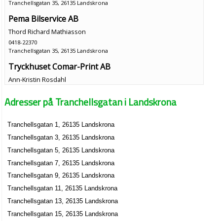
Tranchellsgatan 35, 26135 Landskrona
Pema Bilservice AB
Thord Richard Mathiasson
0418-22370
Tranchellsgatan 35, 26135 Landskrona
Tryckhuset Comar-Print AB
Ann-Kristin Rosdahl
0418-29140
Adresser på Tranchellsgatan i Landskrona
Tranchellsgatan 35, 26135 Landskrona
Pålsson, Ingmar
Tranchellsgatan 1, 26135 Landskrona
Tranchellsgatan 41 A Lgh 1001, 26135 Landskrona
Tranchellsgatan 3, 26135 Landskrona
Fasad och Fastighetsservice i Skåne HB
Tranchellsgatan 5, 26135 Landskrona
Ulf Peter Mikael Albihn
Tranchellsgatan 7, 26135 Landskrona
Tranchellsgatan 41 B, 26135 Landskrona
Tranchellsgatan 9, 26135 Landskrona
Tranchellsgatan 11, 26135 Landskrona
F.H Bygg, svets och montage HB
Tranchellsgatan 13, 26135 Landskrona
Flamur Qupevaj
Tranchellsgatan 15, 26135 Landskrona
Tranchellsgatan 55 A, 26135 Landskrona