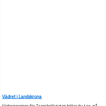
Vädret i Landskrona
Väderprognos för Tranchellsgatan hittar du t.ex. på