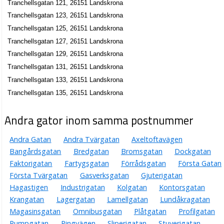
Tranchellsgatan 121, 26151 Landskrona
Tranchellsgatan 123, 26151 Landskrona
Tranchellsgatan 125, 26151 Landskrona
Tranchellsgatan 127, 26151 Landskrona
Tranchellsgatan 129, 26151 Landskrona
Tranchellsgatan 131, 26151 Landskrona
Tranchellsgatan 133, 26151 Landskrona
Tranchellsgatan 135, 26151 Landskrona
Andra gator inom samma postnummer
Andra Gatan
Andra Tvärgatan
Axeltoftavägen
Bangårdsgatan
Bredgatan
Bromsgatan
Dockgatan
Faktorigatan
Fartygsgatan
Förrådsgatan
Första Gatan
Första Tvärgatan
Gasverksgatan
Gjuterigatan
Hagastigen
Industrigatan
Kolgatan
Kontorsgatan
Krangatan
Lagergatan
Lamellgatan
Lundåkragatan
Magasinsgatan
Omnibusgatan
Plåtgatan
Profilgatan
Pumpgatan
Ringvägen
Sliperigatan
Stuverigatan