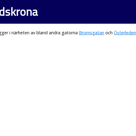
ndskrona
gger i närheten av bland andra gatorna
Bromsgatan
och
Österlede