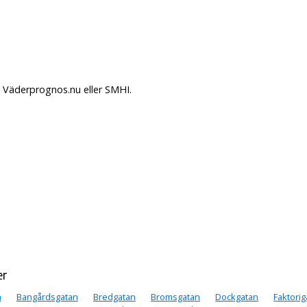
å Väderprognos.nu eller SMHI.
er
n
Bangårdsgatan
Bredgatan
Bromsgatan
Dockgatan
Faktori