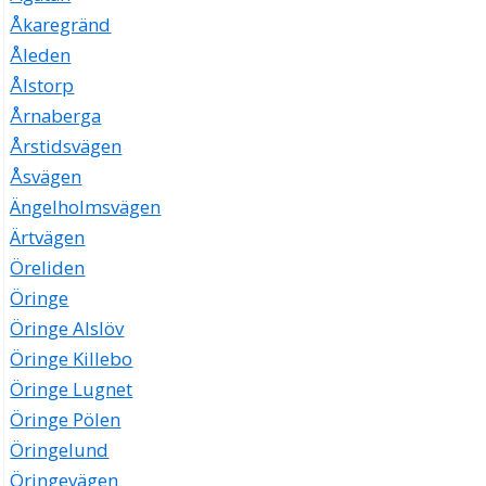
Åkaregränd
Åleden
Ålstorp
Årnaberga
Årstidsvägen
Åsvägen
Ängelholmsvägen
Ärtvägen
Öreliden
Öringe
Öringe Alslöv
Öringe Killebo
Öringe Lugnet
Öringe Pölen
Öringelund
Öringevägen