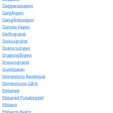
Daggarpsvägen
Dalgången
Dalsgårdsvägen
Danska Vägen
Delfingränd
Diskusgränd
Doktorsstigen
Dragongången
Dressingränd
Duettgatan
Dömestorp Rankebjär
Dömestorps Gård
Ebbared
Ebbared Pukabygget
Ebbarp
Ebbarps Kvarn