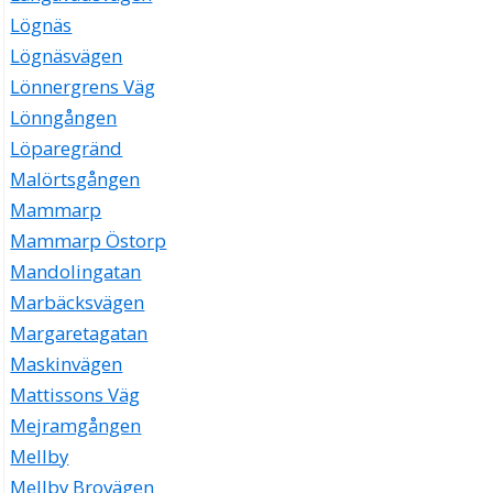
Lögnäs
Lögnäsvägen
Lönnergrens Väg
Lönngången
Löparegränd
Malörtsgången
Mammarp
Mammarp Östorp
Mandolingatan
Marbäcksvägen
Margaretagatan
Maskinvägen
Mattissons Väg
Mejramgången
Mellby
Mellby Brovägen