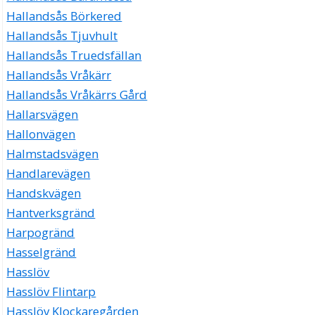
Hallandsås Börkered
Hallandsås Tjuvhult
Hallandsås Truedsfällan
Hallandsås Vråkärr
Hallandsås Vråkärrs Gård
Hallarsvägen
Hallonvägen
Halmstadsvägen
Handlarevägen
Handskvägen
Hantverksgränd
Harpogränd
Hasselgränd
Hasslöv
Hasslöv Flintarp
Hasslöv Klockaregården