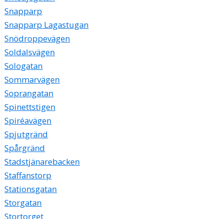
Snapparp
Snapparp Lagastugan
Snödroppevägen
Soldalsvägen
Sologatan
Sommarvägen
Soprangatan
Spinettstigen
Spiréavägen
Spjutgränd
Spårgränd
Stadstjänarebacken
Staffanstorp
Stationsgatan
Storgatan
Stortorget