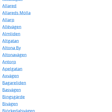
Allared
Allareds Mölla
Allarp
Allévägen
Almliden
Altgatan
Altona By
Altonavägen
Antorp
Apelgatan
Axvägen
Bagareliden
Basvägen
Bingsgärde
Bivägen
Björkedalsvägen