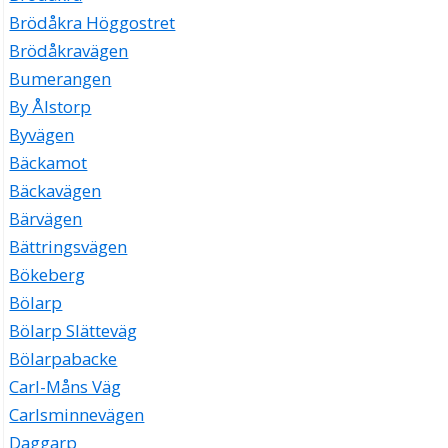
Brödåkra Höggostret
Brödåkravägen
Bumerangen
By Ålstorp
Byvägen
Bäckamot
Bäckavägen
Bärvägen
Bättringsvägen
Bökeberg
Bölarp
Bölarp Slätteväg
Bölarpabacke
Carl-Måns Väg
Carlsminnevägen
Daggarp