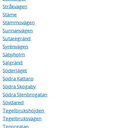
Stråkvägen
Stäme
Stämmovägen
Sunnanvägen
Sutaregränd
Syrénvägen
Säbyholm
Sälgränd
Söderläget
Södra Kattarp
Södra Skogaby
Södra Stenbrogatan
Sövdared
Tegelbrukshöjden
Tegelbruksvägen
Tenorgatan