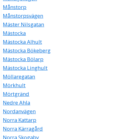
Månstorp
Månstorpsvägen
Mäster Nilsgatan
Mästocka
Mästocka Alhult
Mästocka Bökeberg
Mästocka Bölarp
Mästocka Linghult
Möllaregatan
Mörkhult
Mörtgränd
Nedre Ahla
Nordanvägen
Norra Kattarp
Norra Kärragård
Norra Skogaby