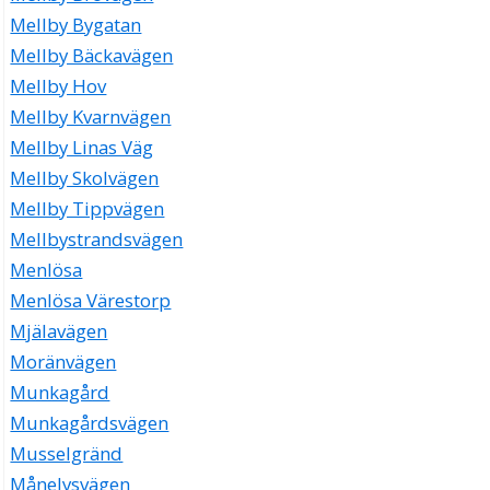
Mellby Bygatan
Mellby Bäckavägen
Mellby Hov
Mellby Kvarnvägen
Mellby Linas Väg
Mellby Skolvägen
Mellby Tippvägen
Mellbystrandsvägen
Menlösa
Menlösa Värestorp
Mjälavägen
Moränvägen
Munkagård
Munkagårdsvägen
Musselgränd
Månelysvägen