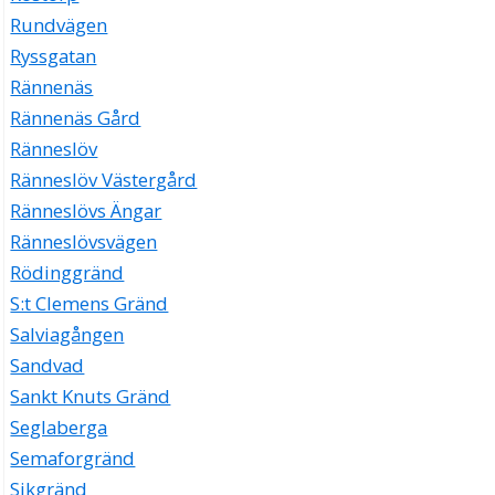
Rundvägen
Ryssgatan
Rännenäs
Rännenäs Gård
Ränneslöv
Ränneslöv Västergård
Ränneslövs Ängar
Ränneslövsvägen
Rödinggränd
S:t Clemens Gränd
Salviagången
Sandvad
Sankt Knuts Gränd
Seglaberga
Semaforgränd
Sikgränd