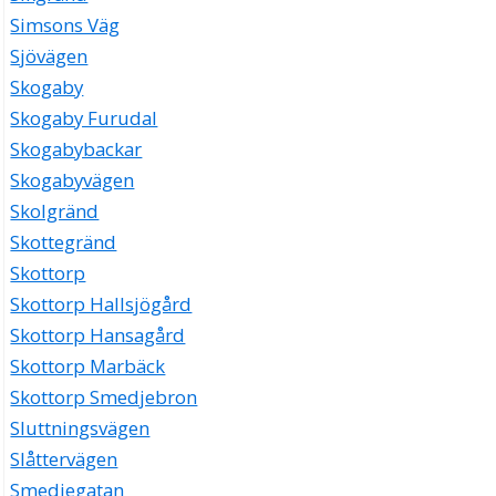
Simsons Väg
Sjövägen
Skogaby
Skogaby Furudal
Skogabybackar
Skogabyvägen
Skolgränd
Skottegränd
Skottorp
Skottorp Hallsjögård
Skottorp Hansagård
Skottorp Marbäck
Skottorp Smedjebron
Sluttningsvägen
Slåttervägen
Smedjegatan