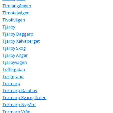
Timjangången
Timotejvägen
Tivolivägen
Tjärby
Tjärby Daggarp
Tjärby Kalvaberget
Tjärby Skog
Tjärby Ängar
Tjärbyvägen
Toffelgatan
Torggränd
Tormarp
Tormarp Dalahov
Tormarp Kvarngården
Tormarp Nygård
Tormarp Vrån