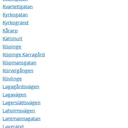
Kvartettgatan
Kyrkogatan
Kyrkogränd
Kårarp
Källshult
Köpinge
Köpinge Kärragård
Köpmansgatan
Körvelgången
Kövlinge
Lagagårdsvägen
Lagavägen
Lagerslättsvägen
Laholmsvägen
Lantmannagatan
Laxgränd