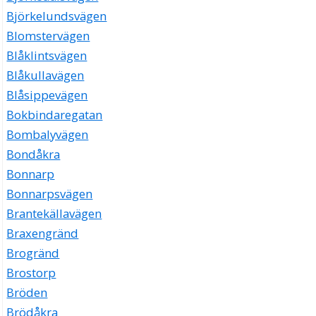
Björkelundsvägen
Blomstervägen
Blåklintsvägen
Blåkullavägen
Blåsippevägen
Bokbindaregatan
Bombalyvägen
Bondåkra
Bonnarp
Bonnarpsvägen
Brantekällavägen
Braxengränd
Brogränd
Brostorp
Bröden
Brödåkra