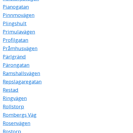
Pianogatan
Pinnmovägen
Plingshult
Primulavägen
Profilgatan
Pråmhusvägen
Pärlgränd
Pärongatan
Ramshallsvägen
Repslagaregatan
Restad
Ringvägen
Rollstorp
Rombergs Väg
Rosenvägen
Rostorp