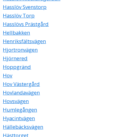
Hasslöv Svenstorp
Hasslöv Torp
Hasslövs Prästgård
Hellbakken
Henriksfältsvägen
Hjortronvägen
Hjörnered
Hoppgränd
Hov
Hov Västergård
Hovlandavägen
Hovsvägen
Humlegången
Hyacintvägen
Hällebäcksvägen
Hästtorget