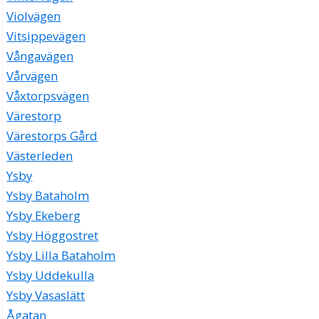
Violvägen
Vitsippevägen
Vångavägen
Vårvägen
Våxtorpsvägen
Värestorp
Värestorps Gård
Västerleden
Ysby
Ysby Bataholm
Ysby Ekeberg
Ysby Höggostret
Ysby Lilla Bataholm
Ysby Uddekulla
Ysby Vasaslätt
Ågatan