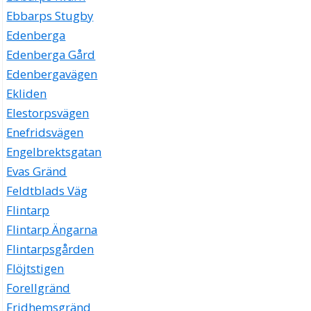
Ebbarps Stugby
Edenberga
Edenberga Gård
Edenbergavägen
Ekliden
Elestorpsvägen
Enefridsvägen
Engelbrektsgatan
Evas Gränd
Feldtblads Väg
Flintarp
Flintarp Ängarna
Flintarpsgården
Flöjtstigen
Forellgränd
Fridhemsgränd