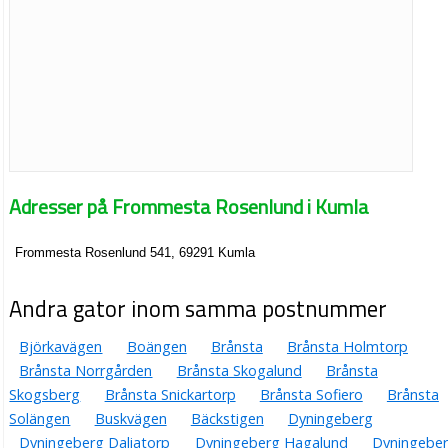
Adresser på Frommesta Rosenlund i Kumla
Frommesta Rosenlund 541, 69291 Kumla
Andra gator inom samma postnummer
Björkavägen
Boängen
Brånsta
Brånsta Holmtorp
Brånsta Norrgården
Brånsta Skogalund
Brånsta
Skogsberg
Brånsta Snickartorp
Brånsta Sofiero
Brånsta
Solängen
Buskvägen
Bäckstigen
Dyningeberg
Dyningeberg Daliatorp
Dyningeberg Hagalund
Dyningebe