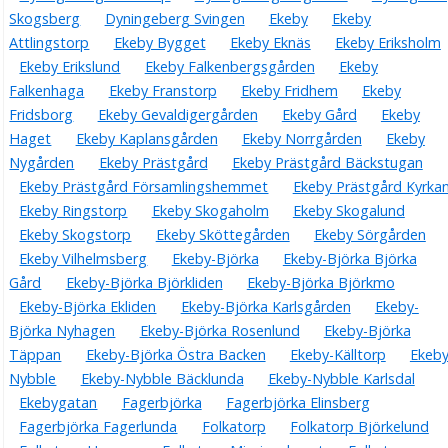
Skogsberg
Dyningeberg Svingen
Ekeby
Ekeby
Attlingstorp
Ekeby Bygget
Ekeby Eknäs
Ekeby Eriksholm
Ekeby Erikslund
Ekeby Falkenbergsgården
Ekeby
Falkenhaga
Ekeby Franstorp
Ekeby Fridhem
Ekeby
Fridsborg
Ekeby Gevaldigergården
Ekeby Gård
Ekeby
Haget
Ekeby Kaplansgården
Ekeby Norrgården
Ekeby
Nygården
Ekeby Prästgård
Ekeby Prästgård Bäckstugan
Ekeby Prästgård Församlingshemmet
Ekeby Prästgård Kyrka
Ekeby Ringstorp
Ekeby Skogaholm
Ekeby Skogalund
Ekeby Skogstorp
Ekeby Sköttegården
Ekeby Sörgården
Ekeby Vilhelmsberg
Ekeby-Björka
Ekeby-Björka Björka
Gård
Ekeby-Björka Björkliden
Ekeby-Björka Björkmo
Ekeby-Björka Ekliden
Ekeby-Björka Karlsgården
Ekeby-
Björka Nyhagen
Ekeby-Björka Rosenlund
Ekeby-Björka
Täppan
Ekeby-Björka Östra Backen
Ekeby-Källtorp
Ekeby
Nybble
Ekeby-Nybble Bäcklunda
Ekeby-Nybble Karlsdal
Ekebygatan
Fagerbjörka
Fagerbjörka Elinsberg
Fagerbjörka Fagerlunda
Folkatorp
Folkatorp Björkelund