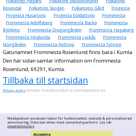
Folkatorp Hagaro
Folkatorp Missionshuset
Folkatorp
Rosendal
Folkatorp Skogen
Folkatorps Gård
Frogesta
Frogesta Husartorp
Frogesta Soldattorp
Frommesta
Frommesta Adolfsberg
Frommesta Backa
Frommesta
Björkmo
Frommesta Dragongården
Frommesta Hagaberg
Frommesta Höglunda
Frommesta Lyckås
Frommesta
Norrgården
Frommesta Nyttorp
Frommesta Sjötorp
Gatunamnet Frommesta Rosenlund finns bara i Kumla
Den här sidan samlar information om Frommesta
Rosenlund, 69291, Kumla.
Tillbaka till startsidan
Kontakt: kontakt (snabel-a) svenskaplatser.se
Privacy policy
Webbplatsen använder kakor för funktionalitet, statistik & personaliserad
annonsering. Data kan delas med samarbetspartners. Läs vår
integritetspolicy
.
Acceptera