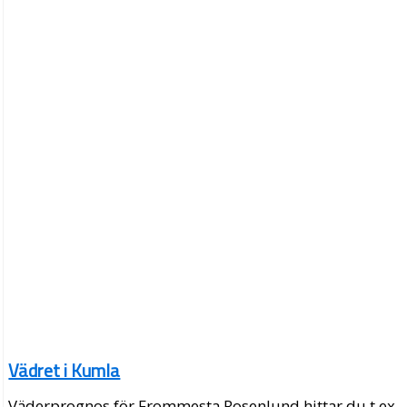
Vädret i Kumla
Väderprognos för Frommesta Rosenlund hittar du t.ex.