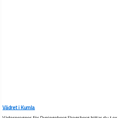
Vädret i Kumla
Väderprognos för Dyningeberg Skogsberg hittar du t.ex