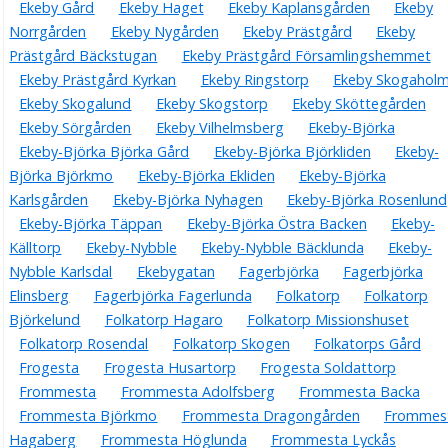
Ekeby Gård
Ekeby Haget
Ekeby Kaplansgården
Ekeby
Norrgården
Ekeby Nygården
Ekeby Prästgård
Ekeby
Prästgård Bäckstugan
Ekeby Prästgård Församlingshemmet
Ekeby Prästgård Kyrkan
Ekeby Ringstorp
Ekeby Skogahol
Ekeby Skogalund
Ekeby Skogstorp
Ekeby Sköttegården
Ekeby Sörgården
Ekeby Vilhelmsberg
Ekeby-Björka
Ekeby-Björka Björka Gård
Ekeby-Björka Björkliden
Ekeby-
Björka Björkmo
Ekeby-Björka Ekliden
Ekeby-Björka
Karlsgården
Ekeby-Björka Nyhagen
Ekeby-Björka Rosenlund
Ekeby-Björka Täppan
Ekeby-Björka Östra Backen
Ekeby-
Källtorp
Ekeby-Nybble
Ekeby-Nybble Bäcklunda
Ekeby-
Nybble Karlsdal
Ekebygatan
Fagerbjörka
Fagerbjörka
Elinsberg
Fagerbjörka Fagerlunda
Folkatorp
Folkatorp
Björkelund
Folkatorp Hagaro
Folkatorp Missionshuset
Folkatorp Rosendal
Folkatorp Skogen
Folkatorps Gård
Frogesta
Frogesta Husartorp
Frogesta Soldattorp
Frommesta
Frommesta Adolfsberg
Frommesta Backa
Frommesta Björkmo
Frommesta Dragongården
Frommes
Hagaberg
Frommesta Höglunda
Frommesta Lyckås