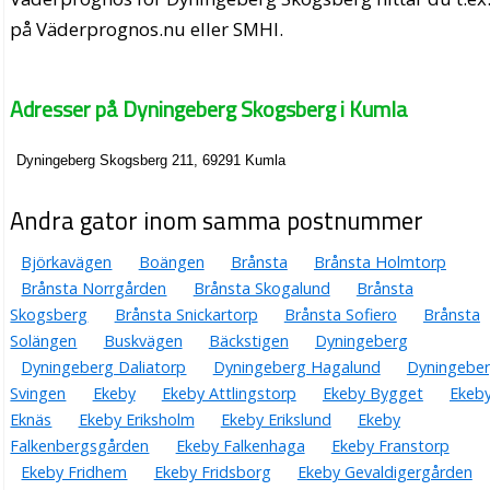
på Väderprognos.nu eller SMHI.
Adresser på Dyningeberg Skogsberg i Kumla
Dyningeberg Skogsberg 211, 69291 Kumla
Andra gator inom samma postnummer
Björkavägen
Boängen
Brånsta
Brånsta Holmtorp
Brånsta Norrgården
Brånsta Skogalund
Brånsta
Skogsberg
Brånsta Snickartorp
Brånsta Sofiero
Brånsta
Solängen
Buskvägen
Bäckstigen
Dyningeberg
Dyningeberg Daliatorp
Dyningeberg Hagalund
Dyningebe
Svingen
Ekeby
Ekeby Attlingstorp
Ekeby Bygget
Ekeb
Eknäs
Ekeby Eriksholm
Ekeby Erikslund
Ekeby
Falkenbergsgården
Ekeby Falkenhaga
Ekeby Franstorp
Ekeby Fridhem
Ekeby Fridsborg
Ekeby Gevaldigergården