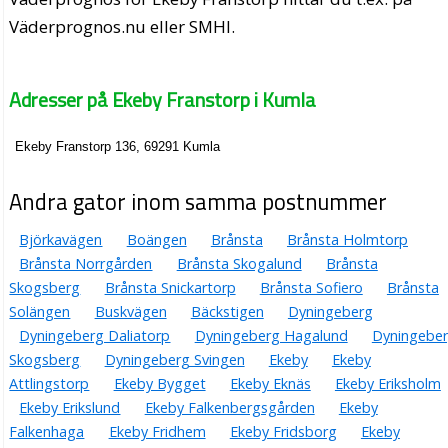
Väderprognos.nu eller SMHI.
Adresser på Ekeby Franstorp i Kumla
Ekeby Franstorp 136, 69291 Kumla
Andra gator inom samma postnummer
Björkavägen
Boängen
Brånsta
Brånsta Holmtorp
Brånsta Norrgården
Brånsta Skogalund
Brånsta
Skogsberg
Brånsta Snickartorp
Brånsta Sofiero
Brånsta
Solängen
Buskvägen
Bäckstigen
Dyningeberg
Dyningeberg Daliatorp
Dyningeberg Hagalund
Dyningebe
Skogsberg
Dyningeberg Svingen
Ekeby
Ekeby
Attlingstorp
Ekeby Bygget
Ekeby Eknäs
Ekeby Eriksholm
Ekeby Erikslund
Ekeby Falkenbergsgården
Ekeby
Falkenhaga
Ekeby Fridhem
Ekeby Fridsborg
Ekeby