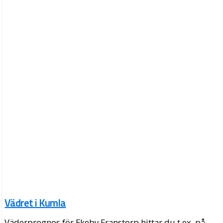
Vädret i Kumla
Väderprognos för Ekeby Franstorp hittar du t.ex. på