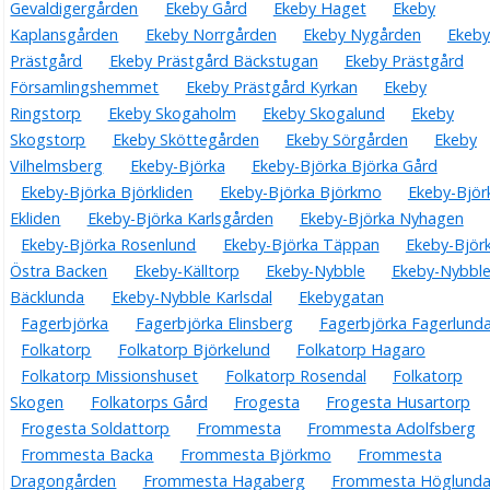
Gevaldigergården
Ekeby Gård
Ekeby Haget
Ekeby
Kaplansgården
Ekeby Norrgården
Ekeby Nygården
Ekeby
Prästgård
Ekeby Prästgård Bäckstugan
Ekeby Prästgård
Församlingshemmet
Ekeby Prästgård Kyrkan
Ekeby
Ringstorp
Ekeby Skogaholm
Ekeby Skogalund
Ekeby
Skogstorp
Ekeby Sköttegården
Ekeby Sörgården
Ekeby
Vilhelmsberg
Ekeby-Björka
Ekeby-Björka Björka Gård
Ekeby-Björka Björkliden
Ekeby-Björka Björkmo
Ekeby-Björ
Ekliden
Ekeby-Björka Karlsgården
Ekeby-Björka Nyhagen
Ekeby-Björka Rosenlund
Ekeby-Björka Täppan
Ekeby-Björ
Östra Backen
Ekeby-Källtorp
Ekeby-Nybble
Ekeby-Nybbl
Bäcklunda
Ekeby-Nybble Karlsdal
Ekebygatan
Fagerbjörka
Fagerbjörka Elinsberg
Fagerbjörka Fagerlund
Folkatorp
Folkatorp Björkelund
Folkatorp Hagaro
Folkatorp Missionshuset
Folkatorp Rosendal
Folkatorp
Skogen
Folkatorps Gård
Frogesta
Frogesta Husartorp
Frogesta Soldattorp
Frommesta
Frommesta Adolfsberg
Frommesta Backa
Frommesta Björkmo
Frommesta
Dragongården
Frommesta Hagaberg
Frommesta Höglund