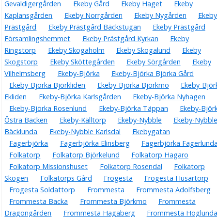
Gevaldigergården
Ekeby Gård
Ekeby Haget
Ekeby
Kaplansgården
Ekeby Norrgården
Ekeby Nygården
Ekeby
Prästgård
Ekeby Prästgård Bäckstugan
Ekeby Prästgård
Församlingshemmet
Ekeby Prästgård Kyrkan
Ekeby
Ringstorp
Ekeby Skogaholm
Ekeby Skogalund
Ekeby
Skogstorp
Ekeby Sköttegården
Ekeby Sörgården
Ekeby
Vilhelmsberg
Ekeby-Björka
Ekeby-Björka Björka Gård
Ekeby-Björka Björkliden
Ekeby-Björka Björkmo
Ekeby-Björ
Ekliden
Ekeby-Björka Karlsgården
Ekeby-Björka Nyhagen
Ekeby-Björka Rosenlund
Ekeby-Björka Täppan
Ekeby-Björ
Östra Backen
Ekeby-Källtorp
Ekeby-Nybble
Ekeby-Nybbl
Bäcklunda
Ekeby-Nybble Karlsdal
Ekebygatan
Fagerbjörka
Fagerbjörka Elinsberg
Fagerbjörka Fagerlund
Folkatorp
Folkatorp Björkelund
Folkatorp Hagaro
Folkatorp Missionshuset
Folkatorp Rosendal
Folkatorp
Skogen
Folkatorps Gård
Frogesta
Frogesta Husartorp
Frogesta Soldattorp
Frommesta
Frommesta Adolfsberg
Frommesta Backa
Frommesta Björkmo
Frommesta
Dragongården
Frommesta Hagaberg
Frommesta Höglund