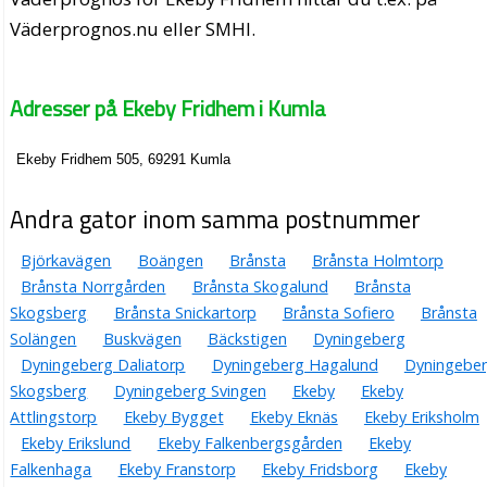
Väderprognos.nu eller SMHI.
Adresser på Ekeby Fridhem i Kumla
Ekeby Fridhem 505, 69291 Kumla
Andra gator inom samma postnummer
Björkavägen
Boängen
Brånsta
Brånsta Holmtorp
Brånsta Norrgården
Brånsta Skogalund
Brånsta
Skogsberg
Brånsta Snickartorp
Brånsta Sofiero
Brånsta
Solängen
Buskvägen
Bäckstigen
Dyningeberg
Dyningeberg Daliatorp
Dyningeberg Hagalund
Dyningebe
Skogsberg
Dyningeberg Svingen
Ekeby
Ekeby
Attlingstorp
Ekeby Bygget
Ekeby Eknäs
Ekeby Eriksholm
Ekeby Erikslund
Ekeby Falkenbergsgården
Ekeby
Falkenhaga
Ekeby Franstorp
Ekeby Fridsborg
Ekeby