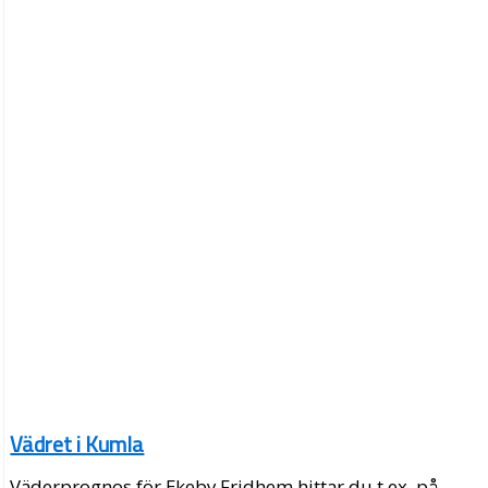
Vädret i Kumla
Väderprognos för Ekeby Fridhem hittar du t.ex. på