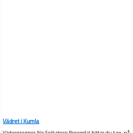
Vädret i Kumla
Väderprognos för Folkatorp Rosendal hittar du t.ex. på