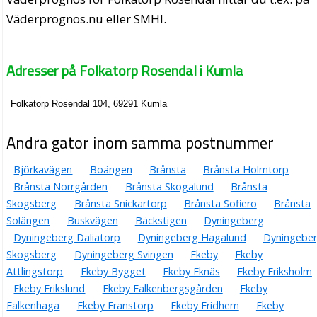
Väderprognos.nu eller SMHI.
Adresser på Folkatorp Rosendal i Kumla
Folkatorp Rosendal 104, 69291 Kumla
Andra gator inom samma postnummer
Björkavägen
Boängen
Brånsta
Brånsta Holmtorp
Brånsta Norrgården
Brånsta Skogalund
Brånsta
Skogsberg
Brånsta Snickartorp
Brånsta Sofiero
Brånsta
Solängen
Buskvägen
Bäckstigen
Dyningeberg
Dyningeberg Daliatorp
Dyningeberg Hagalund
Dyningebe
Skogsberg
Dyningeberg Svingen
Ekeby
Ekeby
Attlingstorp
Ekeby Bygget
Ekeby Eknäs
Ekeby Eriksholm
Ekeby Erikslund
Ekeby Falkenbergsgården
Ekeby
Falkenhaga
Ekeby Franstorp
Ekeby Fridhem
Ekeby