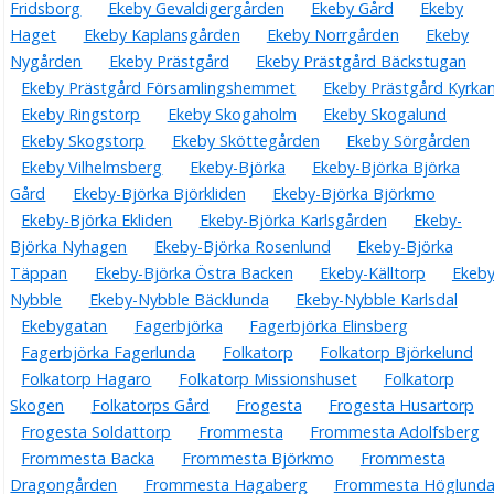
Fridsborg
Ekeby Gevaldigergården
Ekeby Gård
Ekeby
Haget
Ekeby Kaplansgården
Ekeby Norrgården
Ekeby
Nygården
Ekeby Prästgård
Ekeby Prästgård Bäckstugan
Ekeby Prästgård Församlingshemmet
Ekeby Prästgård Kyrka
Ekeby Ringstorp
Ekeby Skogaholm
Ekeby Skogalund
Ekeby Skogstorp
Ekeby Sköttegården
Ekeby Sörgården
Ekeby Vilhelmsberg
Ekeby-Björka
Ekeby-Björka Björka
Gård
Ekeby-Björka Björkliden
Ekeby-Björka Björkmo
Ekeby-Björka Ekliden
Ekeby-Björka Karlsgården
Ekeby-
Björka Nyhagen
Ekeby-Björka Rosenlund
Ekeby-Björka
Täppan
Ekeby-Björka Östra Backen
Ekeby-Källtorp
Ekeby
Nybble
Ekeby-Nybble Bäcklunda
Ekeby-Nybble Karlsdal
Ekebygatan
Fagerbjörka
Fagerbjörka Elinsberg
Fagerbjörka Fagerlunda
Folkatorp
Folkatorp Björkelund
Folkatorp Hagaro
Folkatorp Missionshuset
Folkatorp
Skogen
Folkatorps Gård
Frogesta
Frogesta Husartorp
Frogesta Soldattorp
Frommesta
Frommesta Adolfsberg
Frommesta Backa
Frommesta Björkmo
Frommesta
Dragongården
Frommesta Hagaberg
Frommesta Höglund