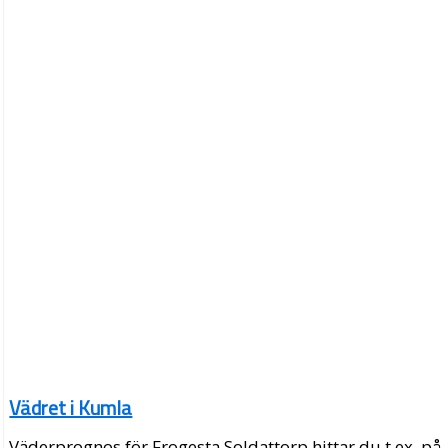
Vädret i Kumla
Väderprognos för Frogesta Soldattorp hittar du t.ex. på