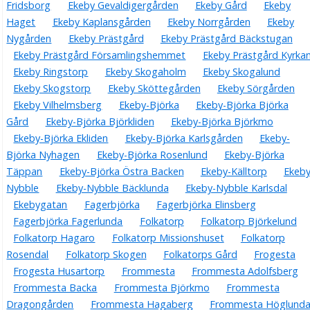
Fridsborg
Ekeby Gevaldigergården
Ekeby Gård
Ekeby
Haget
Ekeby Kaplansgården
Ekeby Norrgården
Ekeby
Nygården
Ekeby Prästgård
Ekeby Prästgård Bäckstugan
Ekeby Prästgård Församlingshemmet
Ekeby Prästgård Kyrka
Ekeby Ringstorp
Ekeby Skogaholm
Ekeby Skogalund
Ekeby Skogstorp
Ekeby Sköttegården
Ekeby Sörgården
Ekeby Vilhelmsberg
Ekeby-Björka
Ekeby-Björka Björka
Gård
Ekeby-Björka Björkliden
Ekeby-Björka Björkmo
Ekeby-Björka Ekliden
Ekeby-Björka Karlsgården
Ekeby-
Björka Nyhagen
Ekeby-Björka Rosenlund
Ekeby-Björka
Täppan
Ekeby-Björka Östra Backen
Ekeby-Källtorp
Ekeby
Nybble
Ekeby-Nybble Bäcklunda
Ekeby-Nybble Karlsdal
Ekebygatan
Fagerbjörka
Fagerbjörka Elinsberg
Fagerbjörka Fagerlunda
Folkatorp
Folkatorp Björkelund
Folkatorp Hagaro
Folkatorp Missionshuset
Folkatorp
Rosendal
Folkatorp Skogen
Folkatorps Gård
Frogesta
Frogesta Husartorp
Frommesta
Frommesta Adolfsberg
Frommesta Backa
Frommesta Björkmo
Frommesta
Dragongården
Frommesta Hagaberg
Frommesta Höglund