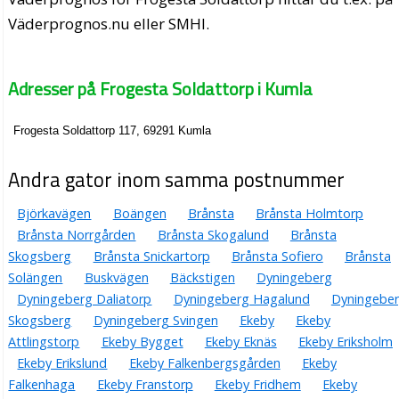
Väderprognos.nu eller SMHI.
Adresser på Frogesta Soldattorp i Kumla
Frogesta Soldattorp 117, 69291 Kumla
Andra gator inom samma postnummer
Björkavägen
Boängen
Brånsta
Brånsta Holmtorp
Brånsta Norrgården
Brånsta Skogalund
Brånsta
Skogsberg
Brånsta Snickartorp
Brånsta Sofiero
Brånsta
Solängen
Buskvägen
Bäckstigen
Dyningeberg
Dyningeberg Daliatorp
Dyningeberg Hagalund
Dyningebe
Skogsberg
Dyningeberg Svingen
Ekeby
Ekeby
Attlingstorp
Ekeby Bygget
Ekeby Eknäs
Ekeby Eriksholm
Ekeby Erikslund
Ekeby Falkenbergsgården
Ekeby
Falkenhaga
Ekeby Franstorp
Ekeby Fridhem
Ekeby