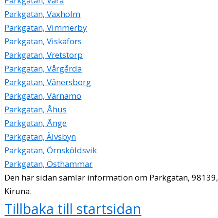
Parkgatan, Vara
Parkgatan, Vaxholm
Parkgatan, Vimmerby
Parkgatan, Viskafors
Parkgatan, Vretstorp
Parkgatan, Vårgårda
Parkgatan, Vänersborg
Parkgatan, Värnamo
Parkgatan, Åhus
Parkgatan, Ånge
Parkgatan, Älvsbyn
Parkgatan, Örnsköldsvik
Parkgatan, Östhammar
Den här sidan samlar information om Parkgatan, 98139
Kiruna.
Tillbaka till startsidan