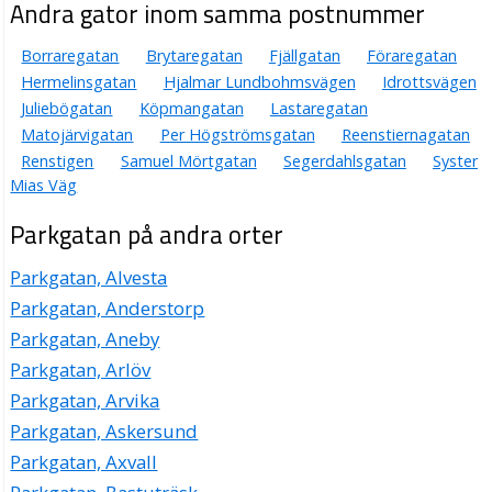
Andra gator inom samma postnummer
Borraregatan
Brytaregatan
Fjällgatan
Föraregatan
Hermelinsgatan
Hjalmar Lundbohmsvägen
Idrottsvägen
Juliebögatan
Köpmangatan
Lastaregatan
Matojärvigatan
Per Högströmsgatan
Reenstiernagatan
Renstigen
Samuel Mörtgatan
Segerdahlsgatan
Syster
Mias Väg
Parkgatan på andra orter
Parkgatan, Alvesta
Parkgatan, Anderstorp
Parkgatan, Aneby
Parkgatan, Arlöv
Parkgatan, Arvika
Parkgatan, Askersund
Parkgatan, Axvall