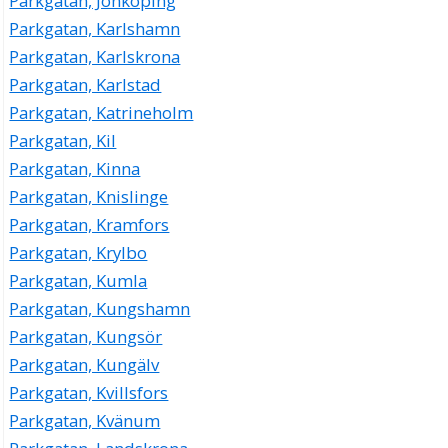
Parkgatan, Jönköping
Parkgatan, Karlshamn
Parkgatan, Karlskrona
Parkgatan, Karlstad
Parkgatan, Katrineholm
Parkgatan, Kil
Parkgatan, Kinna
Parkgatan, Knislinge
Parkgatan, Kramfors
Parkgatan, Krylbo
Parkgatan, Kumla
Parkgatan, Kungshamn
Parkgatan, Kungsör
Parkgatan, Kungälv
Parkgatan, Kvillsfors
Parkgatan, Kvänum