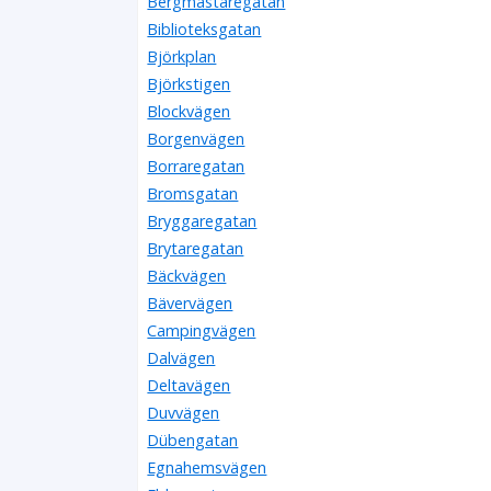
Bergmästaregatan
Biblioteksgatan
Björkplan
Björkstigen
Blockvägen
Borgenvägen
Borraregatan
Bromsgatan
Bryggaregatan
Brytaregatan
Bäckvägen
Bävervägen
Campingvägen
Dalvägen
Deltavägen
Duvvägen
Dübengatan
Egnahemsvägen