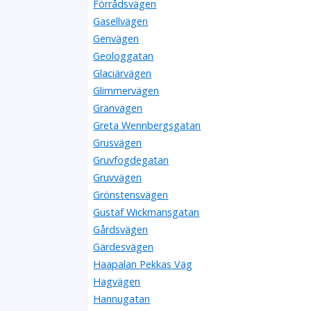
Förrådsvägen
Gasellvägen
Genvägen
Geologgatan
Glaciärvägen
Glimmervägen
Granvägen
Greta Wennbergsgatan
Grusvägen
Gruvfogdegatan
Gruvvägen
Grönstensvägen
Gustaf Wickmansgatan
Gårdsvägen
Gärdesvägen
Haapalan Pekkas Väg
Hagvägen
Hannugatan