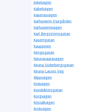
Jökelvägen
Kabelvägen
Kaperasvägen
Karhuniemi Djurgården
Karhuniemivägen
Karl Bergströmsgatan
Kaserngatan
Kauppinen
Kengisgatan
Kiirunavaaravägen
Kiruna Söderbergsgatan
Kiruna-Lasses Väg
Klippvägen
Knävägen
Konduktörsgatan
Korgvägen
Kristallvägen
Krokvägen