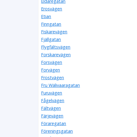
Eldaregatan
Erosvägen
Etian
Finngatan
Fiskarevägen
Fjällgatan
Flygfältsvägen
Forskarevägen
Forsvägen
Forvägen
Frostvägen
Fru Wälivaaragatan
Furuvägen
Fågelvägen
Fältvägen
Färjevägen
Föraregatan
Föreningsgatan